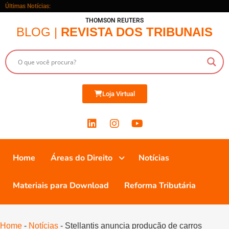
Últimas Notícias:
THOMSON REUTERS
BLOG |
REVISTA DOS TRIBUNAIS
Loja Virtual
Home
Áreas do Direito
Notícias
Materiais para Download
Reforma Tributária
Home
-
Notícias
-
Stellantis anuncia produção de carros