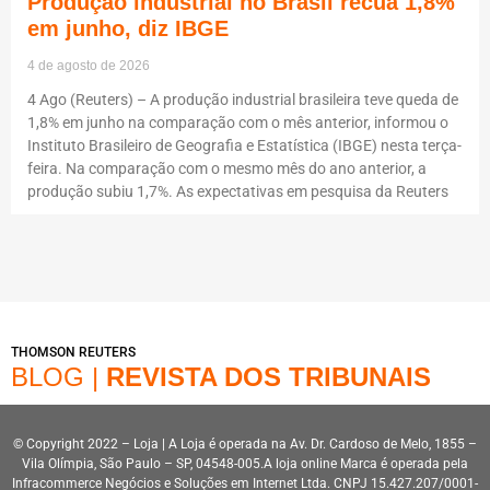
Produção industrial no Brasil recua 1,8%
em junho, diz IBGE
4 de agosto de 2026
4 Ago (Reuters) – A produção industrial brasileira teve queda de
1,8% em junho na comparação com o mês anterior, informou o
Instituto Brasileiro de Geografia e Estatística (IBGE) nesta terça-
feira. Na comparação com o mesmo mês do ano anterior, a
produção subiu 1,7%. As expectativas em pesquisa da Reuters
THOMSON REUTERS
BLOG |
REVISTA DOS TRIBUNAIS
© Copyright 2022 – Loja | A Loja é operada na Av. Dr. Cardoso de Melo, 1855 –
Vila Olímpia, São Paulo – SP, 04548-005.A loja online Marca é operada pela
Infracommerce Negócios e Soluções em Internet Ltda. CNPJ 15.427.207/0001-