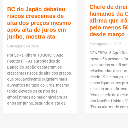
Chefe de direi
BC do Japão debateu
humanos da 
riscos crescentes de
afirma que Ir
alta dos preços mesmo
pelo menos 5
após alta de juros em
desde março
junho, mostra ata
5 de agosto de 2026
5 de agosto de 2026
GENEBRA, 5 Ago (Reut
Por Leika Kihara TÓQUIO, 5 Ago
menos 56 pessoas f
(Reuters) – As autoridades do
executadas no Irã so
Banco do Japão debateram os
relacionadas à segur
crescentes riscos de alta dos preços,
desde 19 de março, i
que provavelmente exigiriam mais
casos ligados aos pro
aumentos na taxa de juros, mesmo
início do ano, afirmou
tendo elevado os custos dos
feira o chefe de dire
empréstimos ao maior nível em 31
das Nações Unidas, Vo
anos em junho, segundo a ata da
“Estou alarmado com