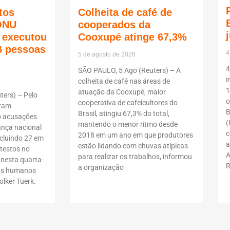
tos
Colheita de café de
ONU
cooperados da
ã executou
Cooxupé atinge 67,3%
6 pessoas
4
5 de agosto de 2026
4
SÃO PAULO, 5 Ago (Reuters) – A
i
colheita de café nas áreas de
1
atuação da Cooxupé, maior
ers) – Pelo
o
cooperativa de cafeicultores do
oram
B
Brasil, atingiu 67,3% do total,
b acusações
(
mantendo o menor ritmo desde
ança nacional
c
2018 em um ano em que produtores
ncluindo 27 em
a
estão lidando com chuvas atípicas
testos no
A
para realizar os trabalhos, informou
 nesta quarta-
R
a organização
itos humanos
lker Tuerk.