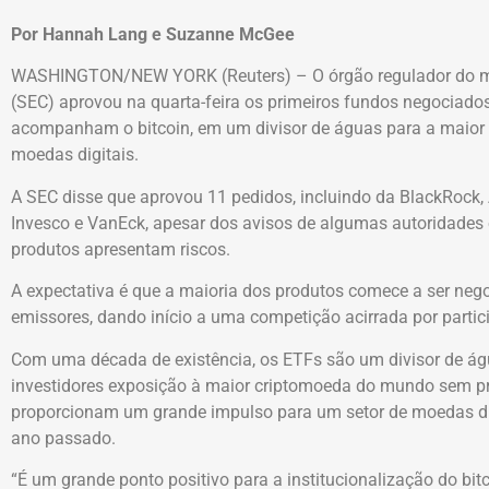
Por Hannah Lang e Suzanne McGee
WASHINGTON/NEW YORK (Reuters) – O órgão regulador do me
(SEC) aprovou na quarta-feira os primeiros fundos negociad
acompanham o bitcoin, em um divisor de águas para a maior
moedas digitais.
A SEC disse que aprovou 11 pedidos, incluindo da BlackRock, 
Invesco e VanEck, apesar dos avisos de algumas autoridades 
produtos apresentam riscos.
A expectativa é que a maioria dos produtos comece a ser nego
emissores, dando início a uma competição acirrada por parti
Com uma década de existência, os ETFs são um divisor de águ
investidores exposição à maior criptomoeda do mundo sem pre
proporcionam um grande impulso para um setor de moedas dig
ano passado.
“É um grande ponto positivo para a institucionalização do bit