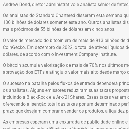
Andrew Bond, diretor administrativo e analista sênior de fintec
Os analistas do Standard Chartered disseram esta semana que
100 bilhões de dólares somente este ano. Outros analistas di
mais próximos de 55 bilhões de dólares em cinco anos.
O valor de mercado do bitcoin era de mais de 913 bilhões de d
CoinGecko. Em dezembro de 2022, o total de ativos líquidos d
dólares, de acordo com o Investment Company Institute.
O bitcoin acumula valorização de mais de 70% nos últimos mes
aprovação dos ETFs e atingiu o valor mais alto desde março
O sucesso na batalha pelos fluxos de entrada dependerá princ
os analistas. Alguns emissores reduziram suas taxas propost
incluindo a BlackRock e a Ark/21Shares. Essas taxas variam
oferecendo a isenção total das taxas por um determinado perí
prazo que desejam comprar e vender os produtos, a liquidez p
As empresas esperam uma enxurrada de publicidade online e o
emissores, incluindo a Bitwise e a VanEck, já lançaram anún