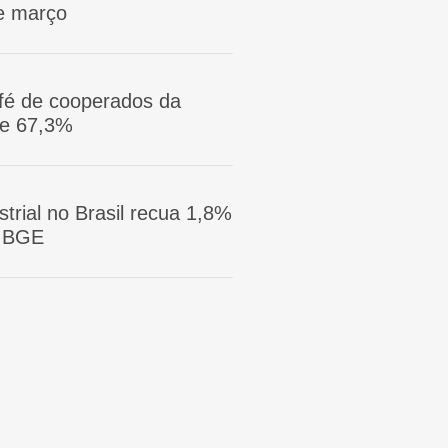
e março
afé de cooperados da
ge 67,3%
trial no Brasil recua 1,8%
 IBGE