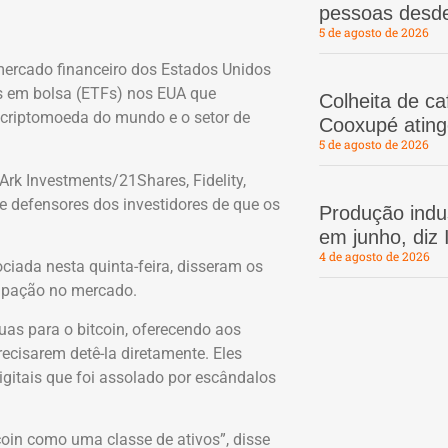
pessoas desd
5 de agosto de 2026
rcado financeiro dos Estados Unidos
os em bolsa (ETFs) nos EUA que
Colheita de c
 criptomoeda do mundo e o setor de
Cooxupé atin
5 de agosto de 2026
Ark Investments/21Shares, Fidelity,
e defensores dos investidores de que os
Produção indus
em junho, diz
4 de agosto de 2026
ciada nesta quinta-feira, disseram os
cipação no mercado.
as para o bitcoin, oferecendo aos
cisarem detê-la diretamente. Eles
itais que foi assolado por escândalos
coin como uma classe de ativos”, disse