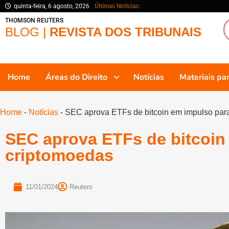
quinta-feira, 6 agosto, 2026
Últimas Notícias:
THOMSON REUTERS
BLOG |
REVISTA DOS TRIBUNAIS
Home
Áreas do Direito
Notícias
Materiais p
Home
-
Notícias
-
SEC aprova ETFs de bitcoin em impulso par
SEC aprova ETFs de bitcoin
criptomoedas
11/01/2024
Reuters