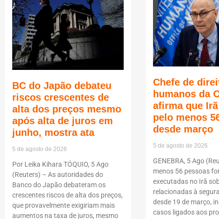
Chefe de direi
BC do Japão debateu
humanos da 
riscos crescentes de
afirma que Ir
alta dos preços mesmo
pelo menos 5
após alta de juros em
desde março
junho, mostra ata
5 de agosto de 2026
5 de agosto de 2026
GENEBRA, 5 Ago (Reut
Por Leika Kihara TÓQUIO, 5 Ago
menos 56 pessoas f
(Reuters) – As autoridades do
executadas no Irã so
Banco do Japão debateram os
relacionadas à segur
crescentes riscos de alta dos preços,
desde 19 de março, i
que provavelmente exigiriam mais
casos ligados aos pro
aumentos na taxa de juros, mesmo