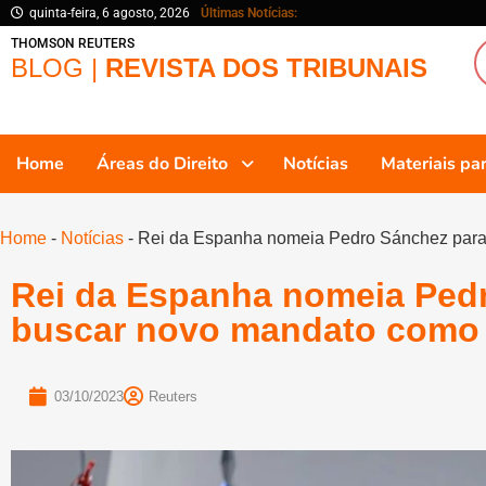
quinta-feira, 6 agosto, 2026
Últimas Notícias:
THOMSON REUTERS
BLOG |
REVISTA DOS TRIBUNAIS
Home
Áreas do Direito
Notícias
Materiais p
Home
-
Notícias
-
Rei da Espanha nomeia Pedro Sánchez para 
Rei da Espanha nomeia Ped
buscar novo mandato como p
03/10/2023
Reuters