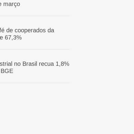
e março
afé de cooperados da
ge 67,3%
trial no Brasil recua 1,8%
 IBGE