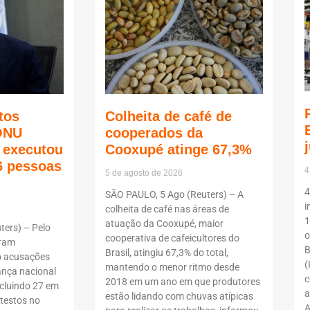
tos
Colheita de café de
ONU
cooperados da
ã executou
Cooxupé atinge 67,3%
6 pessoas
4
5 de agosto de 2026
4
SÃO PAULO, 5 Ago (Reuters) – A
i
colheita de café nas áreas de
1
atuação da Cooxupé, maior
ers) – Pelo
o
cooperativa de cafeicultores do
oram
B
Brasil, atingiu 67,3% do total,
b acusações
(
mantendo o menor ritmo desde
ança nacional
c
2018 em um ano em que produtores
ncluindo 27 em
a
estão lidando com chuvas atípicas
testos no
A