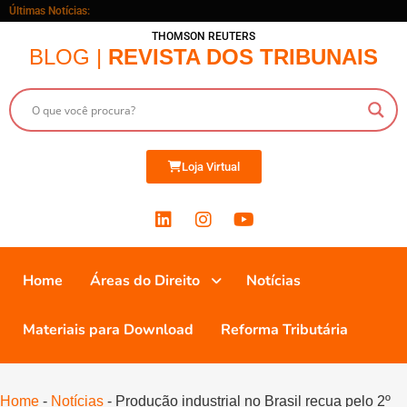
Últimas Notícias:
THOMSON REUTERS
BLOG |
REVISTA DOS TRIBUNAIS
Loja Virtual
Home
Áreas do Direito
Notícias
Materiais para Download
Reforma Tributária
Home
-
Notícias
-
Produção industrial no Brasil recua pelo 2º