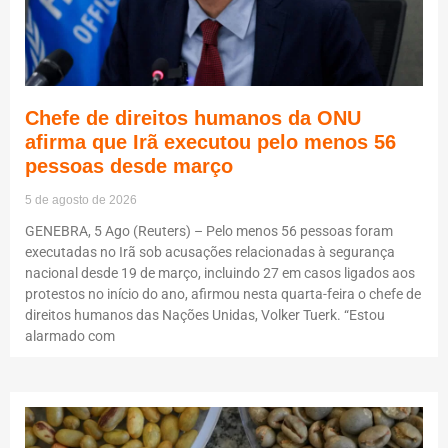
Chefe de direitos humanos da ONU
afirma que Irã executou pelo menos 56
pessoas desde março
5 de agosto de 2026
GENEBRA, 5 Ago (Reuters) – Pelo menos 56 pessoas foram
executadas no Irã sob acusações relacionadas à segurança
nacional desde 19 de março, incluindo 27 em casos ligados aos
protestos no início do ano, afirmou nesta quarta-feira o chefe de
direitos humanos das Nações Unidas, Volker Tuerk. “Estou
alarmado com