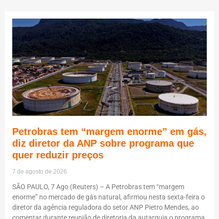
Petrobras tem “margem enorme” em gás,
diz diretor da ANP sobre programa que
quer reduzir preços
7 de agosto de 2026
SÃO PAULO, 7 Ago (Reuters) – A Petrobras tem “margem
enorme” no mercado de gás natural, afirmou nesta sexta-feira o
diretor da agência reguladora do setor ANP Pietro Mendes, ao
comentar durante reunião de diretoria da autarquia o programa