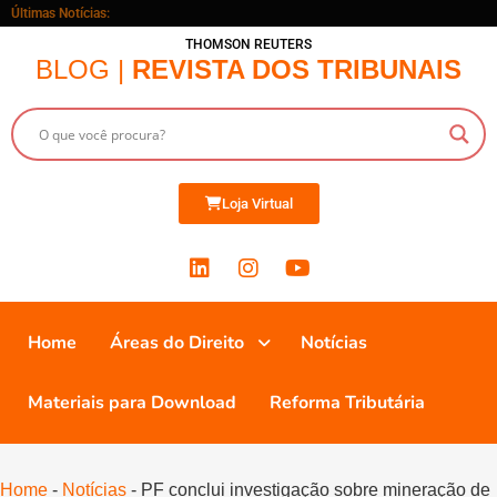
Últimas Notícias:
THOMSON REUTERS
BLOG |
REVISTA DOS TRIBUNAIS
Loja Virtual
Home
Áreas do Direito
Notícias
Materiais para Download
Reforma Tributária
Home
-
Notícias
-
PF conclui investigação sobre mineração de