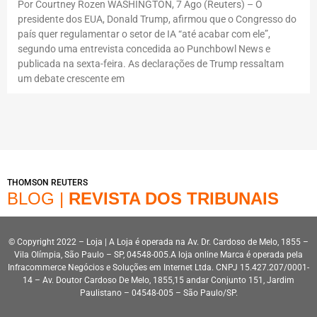
Por Courtney Rozen WASHINGTON, 7 Ago (Reuters) – O
presidente dos EUA, Donald Trump, afirmou que o Congresso do
país quer regulamentar o setor de IA “até acabar com ele”,
segundo uma entrevista concedida ao Punchbowl News e
publicada na sexta-feira. As declarações de Trump ressaltam
um debate crescente em
THOMSON REUTERS
BLOG |
REVISTA DOS TRIBUNAIS
© Copyright 2022 – Loja | A Loja é operada na Av. Dr. Cardoso de Melo, 1855 –
Vila Olímpia, São Paulo – SP, 04548-005.A loja online Marca é operada pela
Infracommerce Negócios e Soluções em Internet Ltda. CNPJ 15.427.207/0001-
14 – Av. Doutor Cardoso De Melo, 1855,15 andar Conjunto 151, Jardim
Paulistano – 04548-005 – São Paulo/SP.