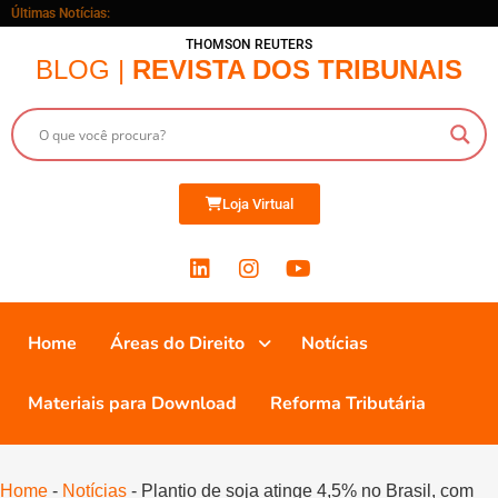
Últimas Notícias:
THOMSON REUTERS
BLOG |
REVISTA DOS TRIBUNAIS
Loja Virtual
Home
Áreas do Direito
Notícias
Materiais para Download
Reforma Tributária
Home
-
Notícias
-
Plantio de soja atinge 4,5% no Brasil, com