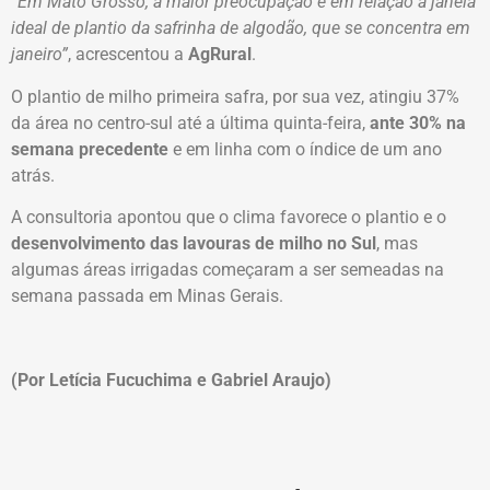
“Em Mato Grosso, a maior preocupação é em relação à janela
ideal de plantio da safrinha de algodão, que se concentra em
janeiro”
, acrescentou a
AgRural
.
O plantio de milho primeira safra, por sua vez, atingiu 37%
da área no centro-sul até a última quinta-feira,
ante 30% na
semana precedente
e em linha com o índice de um ano
atrás.
A consultoria apontou que o clima favorece o plantio e o
desenvolvimento das lavouras de milho no Sul
, mas
algumas áreas irrigadas começaram a ser semeadas na
semana passada em Minas Gerais.
(Por Letícia Fucuchima e Gabriel Araujo)