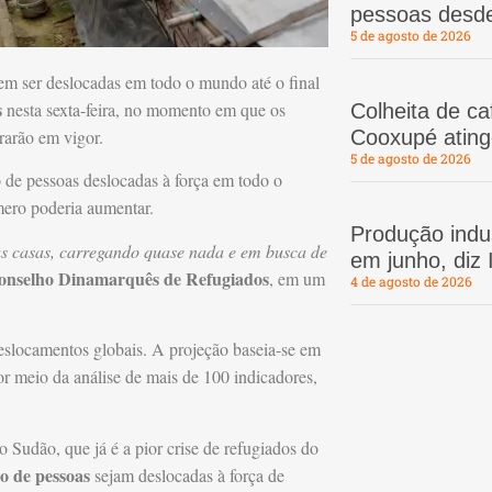
pessoas desd
5 de agosto de 2026
m ser deslocadas em todo o mundo até o final
s
nesta sexta-feira, no momento em que os
Colheita de c
rarão em vigor.
Cooxupé atin
5 de agosto de 2026
de pessoas deslocadas à força em todo o
mero poderia aumentar.
Produção indus
suas casas, carregando quase nada e em busca de
em junho, diz
onselho Dinamarquês de Refugiados
, em um
4 de agosto de 2026
deslocamentos globais. A projeção baseia-se em
r meio da análise de mais de 100 indicadores,
 Sudão, que já é a pior crise de refugiados do
o de pessoas
sejam deslocadas à força de