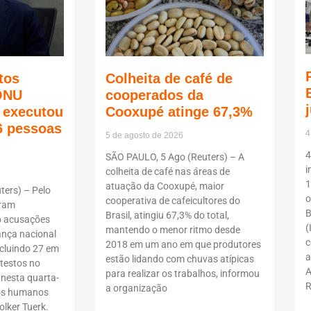
tos
Colheita de café de
ONU
cooperados da
ã executou
Cooxupé atinge 67,3%
6 pessoas
4
5 de agosto de 2026
4
SÃO PAULO, 5 Ago (Reuters) – A
i
colheita de café nas áreas de
1
atuação da Cooxupé, maior
ers) – Pelo
o
cooperativa de cafeicultores do
oram
B
Brasil, atingiu 67,3% do total,
b acusações
(
mantendo o menor ritmo desde
ança nacional
c
2018 em um ano em que produtores
ncluindo 27 em
a
estão lidando com chuvas atípicas
testos no
A
para realizar os trabalhos, informou
 nesta quarta-
R
a organização
itos humanos
lker Tuerk.