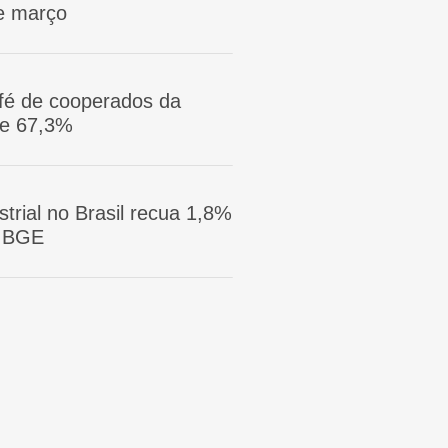
e março
afé de cooperados da
ge 67,3%
trial no Brasil recua 1,8%
 IBGE