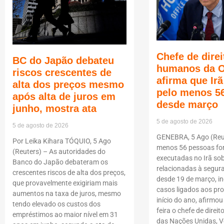
Chefe de direi
BC do Japão debateu
humanos da 
riscos crescentes de
afirma que Ir
alta dos preços mesmo
pelo menos 5
após alta de juros em
desde março
junho, mostra ata
5 de agosto de 2026
5 de agosto de 2026
GENEBRA, 5 Ago (Reut
Por Leika Kihara TÓQUIO, 5 Ago
menos 56 pessoas f
(Reuters) – As autoridades do
executadas no Irã so
Banco do Japão debateram os
relacionadas à segur
crescentes riscos de alta dos preços,
desde 19 de março, i
que provavelmente exigiriam mais
casos ligados aos pro
aumentos na taxa de juros, mesmo
início do ano, afirmou
tendo elevado os custos dos
feira o chefe de dire
empréstimos ao maior nível em 31
das Nações Unidas, Vo