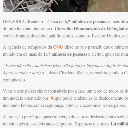
6,7 milhões de pessoas
GENEBRA (Reuters) – Cerca de
a mais deve
Conselho Dinamarquês de Refugiado
do próximo ano, informou o
cortes de ajuda dos principais doadores, como os Estados Unidos, ent
A agência de refugiados da
disse no ano passado que o número 
ONU
117 milhões de pessoas
mundo era de mais de
e alertou que esse nú
“Essas não são estatísticas frias. São famílias forçadas a fugir de 
C
água, comida e abrigo”
, disse Charlotte Slente, secretária-geral do
comunicado.
Vinte e sete países são responsáveis por quase um terço de todos os 
um modelo orientado por
que prevê tendências de deslocamento po
IA
incluindo fatores como segurança, política e economia nesses países.
A projeção prevê que quase um terço dos novos deslocamentos será do
1,4 milhã
mundo após quase dois anos de guerra. Espera-se que mais