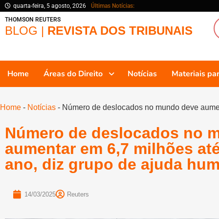
quarta-feira, 5 agosto, 2026
Últimas Notícias:
THOMSON REUTERS
BLOG |
REVISTA DOS TRIBUNAIS
Home
Áreas do Direito
Notícias
Materiais p
Home
-
Notícias
-
Número de deslocados no mundo deve aumenta
Número de deslocados no 
aumentar em 6,7 milhões até
ano, diz grupo de ajuda hum
14/03/2025
Reuters