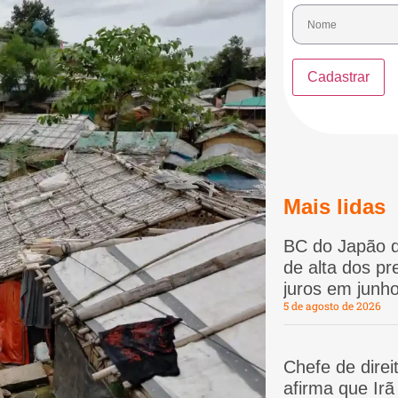
Mais lidas
BC do Japão d
de alta dos p
juros em junho
5 de agosto de 2026
Chefe de dire
afirma que Ir