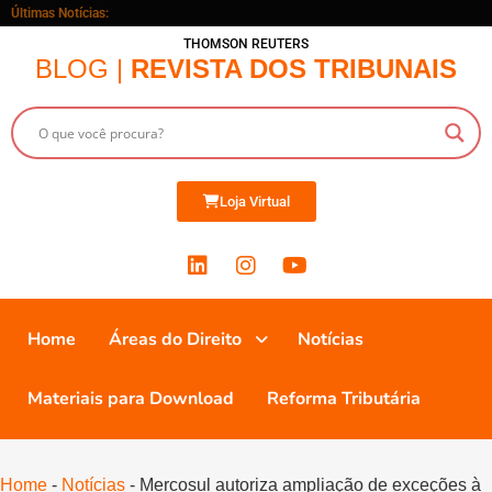
Últimas Notícias:
THOMSON REUTERS
BLOG |
REVISTA DOS TRIBUNAIS
Loja Virtual
Home
Áreas do Direito
Notícias
Materiais para Download
Reforma Tributária
Home
-
Notícias
-
Mercosul autoriza ampliação de exceções à