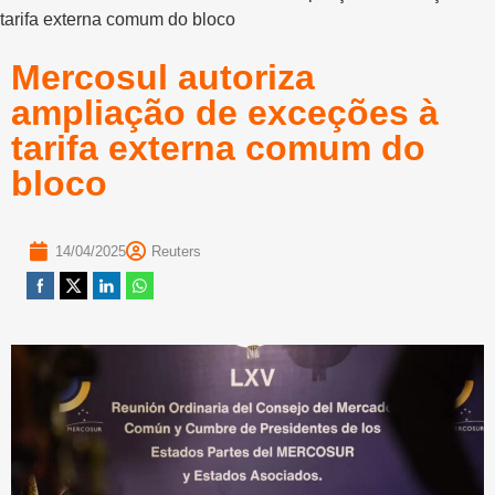
tarifa externa comum do bloco
Mercosul autoriza
ampliação de exceções à
tarifa externa comum do
bloco
14/04/2025
Reuters