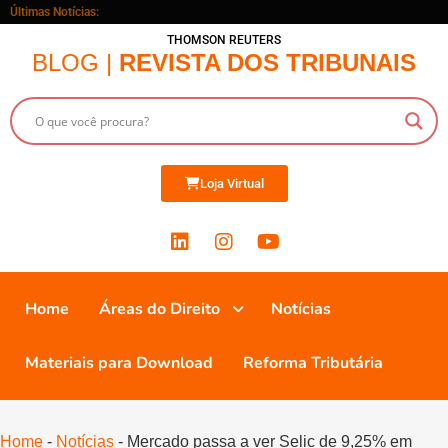
Últimas Notícias:
THOMSON REUTERS
BLOG |
REVISTA DOS TRIBUNAIS
Loja Virtual
Home
Áreas do Direito
Notícias
Materiais para Download
Reforma Tributária
Home
-
Notícias
-
Mercado passa a ver Selic de 9,25% em