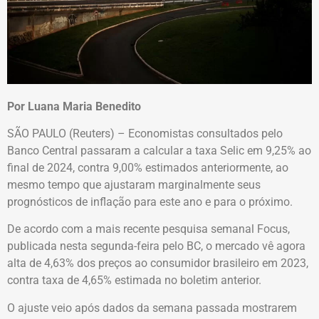
Por Luana Maria Benedito
SÃO PAULO (Reuters) – Economistas consultados pelo
Banco Central passaram a calcular a taxa Selic em 9,25% ao
final de 2024, contra 9,00% estimados anteriormente, ao
mesmo tempo que ajustaram marginalmente seus
prognósticos de inflação para este ano e para o próximo.
De acordo com a mais recente pesquisa semanal Focus,
publicada nesta segunda-feira pelo BC, o mercado vê agora
alta de 4,63% dos preços ao consumidor brasileiro em 2023,
contra taxa de 4,65% estimada no boletim anterior.
O ajuste veio após dados da semana passada mostrarem