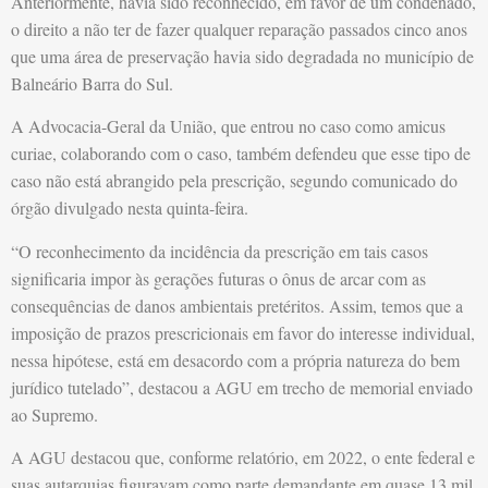
Anteriormente, havia sido reconhecido, em favor de um condenado,
o direito a não ter de fazer qualquer reparação passados cinco anos
que uma área de preservação havia sido degradada no município de
Balneário Barra do Sul.
A Advocacia-Geral da União, que entrou no caso como amicus
curiae, colaborando com o caso, também defendeu que esse tipo de
caso não está abrangido pela prescrição, segundo comunicado do
órgão divulgado nesta quinta-feira.
“O reconhecimento da incidência da prescrição em tais casos
significaria impor às gerações futuras o ônus de arcar com as
consequências de danos ambientais pretéritos. Assim, temos que a
imposição de prazos prescricionais em favor do interesse individual,
nessa hipótese, está em desacordo com a própria natureza do bem
jurídico tutelado”, destacou a AGU em trecho de memorial enviado
ao Supremo.
A AGU destacou que, conforme relatório, em 2022, o ente federal e
suas autarquias figuravam como parte demandante em quase 13 mil