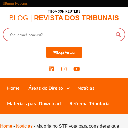
Últimas Notícias:
THOMSON REUTERS
BLOG |
REVISTA DOS TRIBUNAIS
Loja Virtual
Home
Áreas do Direito
Notícias
Materiais para Download
Reforma Tributária
Home
-
Notícias
-
Maioria no STF vota para considerar que