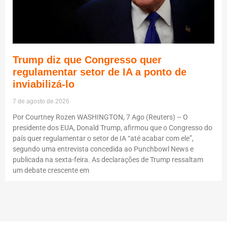
Trump diz que Congresso quer
regulamentar setor de IA a ponto de
inviabilizá-lo
7 de agosto de 2026
Por Courtney Rozen WASHINGTON, 7 Ago (Reuters) – O
presidente dos EUA, Donald Trump, afirmou que o Congresso do
país quer regulamentar o setor de IA “até acabar com ele”,
segundo uma entrevista concedida ao Punchbowl News e
publicada na sexta-feira. As declarações de Trump ressaltam
um debate crescente em