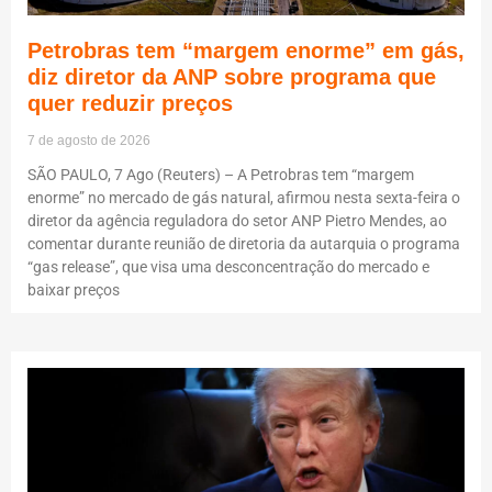
Petrobras tem “margem enorme” em gás,
diz diretor da ANP sobre programa que
quer reduzir preços
7 de agosto de 2026
SÃO PAULO, 7 Ago (Reuters) – A Petrobras tem “margem
enorme” no mercado de gás natural, afirmou nesta sexta-feira o
diretor da agência reguladora do setor ANP Pietro Mendes, ao
comentar durante reunião de diretoria da autarquia o programa
“gas release”, que visa uma desconcentração do mercado e
baixar preços