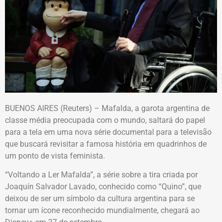
BUENOS AIRES (Reuters) – Mafalda, a garota argentina de
classe média preocupada com o mundo, saltará do papel
para a tela em uma nova série documental para a televisão
que buscará revisitar a famosa história em quadrinhos de
um ponto de vista feminista.
“Voltando a Ler Mafalda”, a série sobre a tira criada por
Joaquín Salvador Lavado, conhecido como “Quino”, que
deixou de ser um símbolo da cultura argentina para se
tornar um ícone reconhecido mundialmente, chegará ao