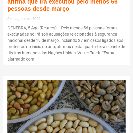
afirma que Irã executou pelo menos 56
pessoas desde março
5 de agosto de 2026
GENEBRA, 5 Ago (Reuters) – Pelo menos 56 pessoas foram
executadas no Irã sob acusações relacionadas à segurança
nacional desde 19 de março, incluindo 27 em casos ligados aos
protestos no início do ano, afirmou nesta quarta-feira o chefe de
direitos humanos das Nações Unidas, Volker Tuerk. “Estou
alarmado com