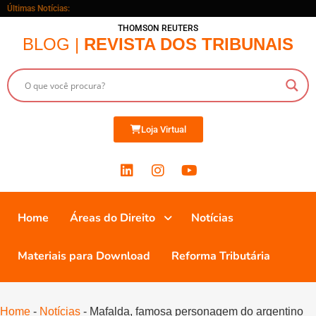
Últimas Notícias:
THOMSON REUTERS
BLOG |
REVISTA DOS TRIBUNAIS
Loja Virtual
Home
Áreas do Direito
Notícias
Materiais para Download
Reforma Tributária
Home
-
Notícias
-
Mafalda, famosa personagem do argentino