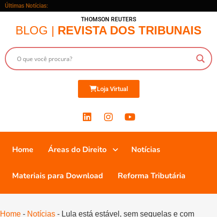
Últimas Notícias:
THOMSON REUTERS
BLOG |
REVISTA DOS TRIBUNAIS
Loja Virtual
Home
Áreas do Direito
Notícias
Materiais para Download
Reforma Tributária
Home
-
Notícias
-
Lula está estável, sem sequelas e com