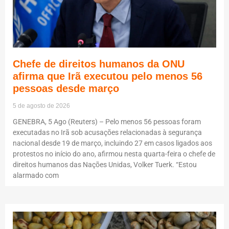
Chefe de direitos humanos da ONU
afirma que Irã executou pelo menos 56
pessoas desde março
5 de agosto de 2026
GENEBRA, 5 Ago (Reuters) – Pelo menos 56 pessoas foram
executadas no Irã sob acusações relacionadas à segurança
nacional desde 19 de março, incluindo 27 em casos ligados aos
protestos no início do ano, afirmou nesta quarta-feira o chefe de
direitos humanos das Nações Unidas, Volker Tuerk. “Estou
alarmado com