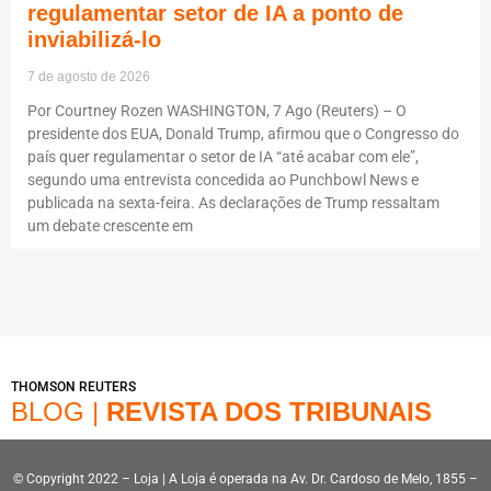
regulamentar setor de IA a ponto de
inviabilizá-lo
7 de agosto de 2026
Por Courtney Rozen WASHINGTON, 7 Ago (Reuters) – O
presidente dos EUA, Donald Trump, afirmou que o Congresso do
país quer regulamentar o setor de IA “até acabar com ele”,
segundo uma entrevista concedida ao Punchbowl News e
publicada na sexta-feira. As declarações de Trump ressaltam
um debate crescente em
THOMSON REUTERS
BLOG |
REVISTA DOS TRIBUNAIS
© Copyright 2022 – Loja | A Loja é operada na Av. Dr. Cardoso de Melo, 1855 –