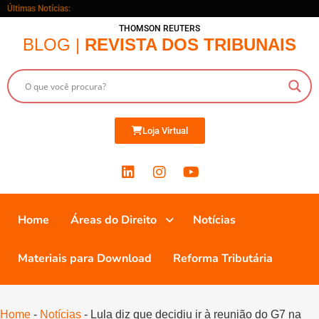
Últimas Notícias:
THOMSON REUTERS
BLOG |
REVISTA DOS TRIBUNAIS
Loja Virtual
Home
Áreas do Direito
Notícias
Materiais para Download
Reforma Tributária
Home
-
Notícias
-
Lula diz que decidiu ir à reunião do G7 na