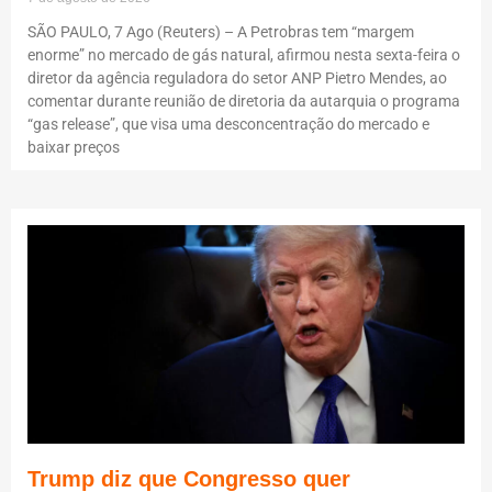
SÃO PAULO, 7 Ago (Reuters) – A Petrobras tem “margem
enorme” no mercado de gás natural, afirmou nesta sexta-feira o
diretor da agência reguladora do setor ANP Pietro Mendes, ao
comentar durante reunião de diretoria da autarquia o programa
“gas release”, que visa uma desconcentração do mercado e
baixar preços
Trump diz que Congresso quer