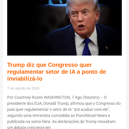
Trump diz que Congresso quer
regulamentar setor de IA a ponto de
inviabilizá-lo
7 de agosto de 2026
Por Courtney Rozen WASHINGTON, 7 Ago (Reuters) – O
presidente dos EUA, Donald Trump, afirmou que o Congresso do
país quer regulamentar o setor de IA “até acabar com ele”,
segundo uma entrevista concedida ao Punchbowl News e
publicada na sexta-feira. As declarações de Trump ressaltam
um debate crescente em