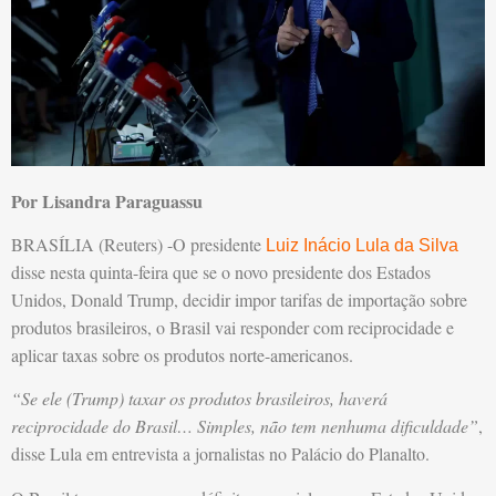
Por Lisandra Paraguassu
BRASÍLIA (Reuters) -O presidente
Luiz Inácio Lula da Silva
disse nesta quinta-feira que se o novo presidente dos Estados
Unidos, Donald Trump, decidir impor tarifas de importação sobre
produtos brasileiros, o Brasil vai responder com reciprocidade e
aplicar taxas sobre os produtos norte-americanos.
“Se ele (Trump) taxar os produtos brasileiros, haverá
reciprocidade do Brasil… Simples, não tem nenhuma dificuldade”
,
disse Lula em entrevista a jornalistas no Palácio do Planalto.