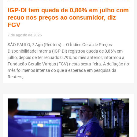
IGP-DI tem queda de 0,86% em julho com
recuo nos preços ao consumidor, diz
FGV
7 de agosto de 2026
SÃO PAULO, 7 Ago (Reuters) – O Índice Geral de Preços-
Disponibilidade Interna (IGP-DI) registrou queda de 0,86% em
julho, depois de ter recuado 0,79% no mês anterior, informou a
Fundação Getulio Vargas (FGV) nesta sexta-feira. A deflação no
mês foi menos intensa do que a esperada em pesquisa da
Reuters,