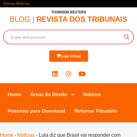
Últimas Notícias:
THOMSON REUTERS
BLOG |
REVISTA DOS TRIBUNAIS
Loja Virtual
Home
Áreas do Direito
Notícias
Materiais para Download
Reforma Tributária
Home
-
Notícias
-
Lula diz que Brasil vai responder com