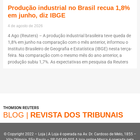
Produção industrial no Brasil recua 1,8%
em junho, diz IBGE
4 de agosto de 2026
4 Ago (Reuters) – A produção industrial brasileira teve queda de
1,8% em junho na comparação com o mês anterior, informou o
Instituto Brasileiro de Geografia e Estatística (IBGE) nesta terça-
feira. Na comparação com o mesmo mês do ano anterior, a
produção subiu 1,7%. As expectativas em pesquisa da Reuters
THOMSON REUTERS
BLOG |
REVISTA DOS TRIBUNAIS
© Copyright 2022 – Loja | A Loja é operada na Av. Dr. Cardoso de Melo, 1855 –
Vila Olímpia, São Paulo – SP, 04548-005.A loja online Marca é operada pela