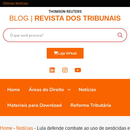
Últimas Notícias:
THOMSON REUTERS
BLOG |
REVISTA DOS TRIBUNAIS
Loja Virtual
Home
Áreas do Direito
Notícias
Materiais para Download
Reforma Tributária
Home
-
Notícias
-
Lula defende combate ao uso de pesticidas e