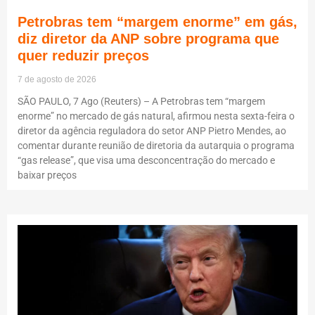
Petrobras tem “margem enorme” em gás,
diz diretor da ANP sobre programa que
quer reduzir preços
7 de agosto de 2026
SÃO PAULO, 7 Ago (Reuters) – A Petrobras tem “margem
enorme” no mercado de gás natural, afirmou nesta sexta-feira o
diretor da agência reguladora do setor ANP Pietro Mendes, ao
comentar durante reunião de diretoria da autarquia o programa
“gas release”, que visa uma desconcentração do mercado e
baixar preços