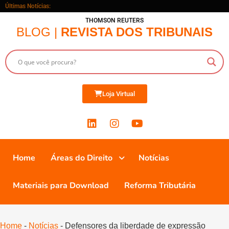
Últimas Notícias:
THOMSON REUTERS
BLOG |
REVISTA DOS TRIBUNAIS
Loja Virtual
Home
Áreas do Direito
Notícias
Materiais para Download
Reforma Tributária
Home
-
Notícias
-
Defensores da liberdade de expressão