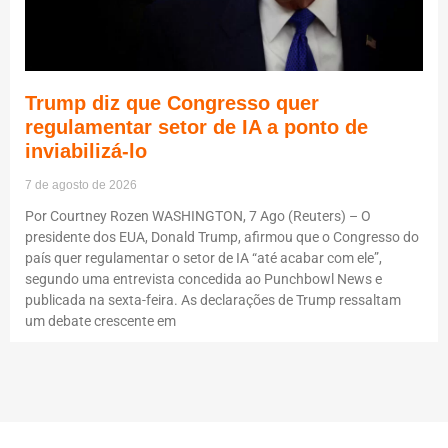
Trump diz que Congresso quer
regulamentar setor de IA a ponto de
inviabilizá-lo
7 de agosto de 2026
Por Courtney Rozen WASHINGTON, 7 Ago (Reuters) – O
presidente dos EUA, Donald Trump, afirmou que o Congresso do
país quer regulamentar o setor de IA “até acabar com ele”,
segundo uma entrevista concedida ao Punchbowl News e
publicada na sexta-feira. As declarações de Trump ressaltam
um debate crescente em