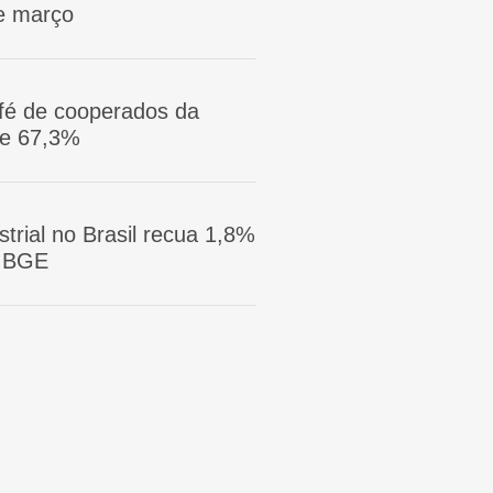
e março
afé de cooperados da
ge 67,3%
trial no Brasil recua 1,8%
 IBGE