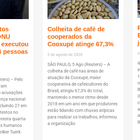
tos
Colheita de café de
ONU
cooperados da
ã executou
Cooxupé atinge 67,3%
6 pessoas
4
5 de agosto de 2026
4
SÃO PAULO, 5 Ago (Reuters) – A
i
colheita de café nas áreas de
1
atuação da Cooxupé, maior
ers) – Pelo
o
cooperativa de cafeicultores do
oram
B
Brasil, atingiu 67,3% do total,
b acusações
(
mantendo o menor ritmo desde
ança nacional
c
2018 em um ano em que produtores
ncluindo 27 em
a
estão lidando com chuvas atípicas
testos no
A
para realizar os trabalhos, informou
 nesta quarta-
R
a organização
itos humanos
lker Tuerk.