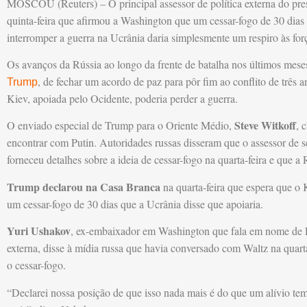
MOSCOU (Reuters) – O principal assessor de política externa do pre
quinta-feira que afirmou a Washington que um cessar-fogo de 30 dias
interromper a guerra na Ucrânia daria simplesmente um respiro às for
Os avanços da Rússia ao longo da frente de batalha nos últimos mese
, de fechar um acordo de paz para pôr fim ao conflito de três
Trump
Kiev, apoiada pelo Ocidente, poderia perder a guerra.
Steve Witkoff
O enviado especial de Trump para o Oriente Médio,
, 
encontrar com Putin. Autoridades russas disseram que o assessor de
forneceu detalhes sobre a ideia de cessar-fogo na quarta-feira e que a R
Trump declarou na Casa Branca
na quarta-feira que espera que 
um cessar-fogo de 30 dias que a Ucrânia disse que apoiaria.
Yuri Ushakov
, ex-embaixador em Washington que fala em nome de Put
externa, disse à mídia russa que havia conversado com Waltz na quarta
o cessar-fogo.
“Declarei nossa posição de que isso nada mais é do que um alívio tem