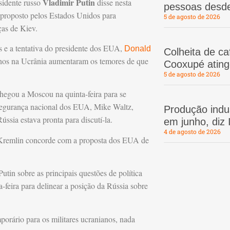
Vladimir Putin
sidente russo
disse nesta
pessoas desd
 proposto pelos Estados Unidos para
5 de agosto de 2026
ças de Kiev.
s e a tentativa do presidente dos EUA,
Donald
Colheita de c
 anos na Ucrânia aumentaram os temores de que
Cooxupé atin
5 de agosto de 2026
chegou a Moscou na quinta-feira para se
 segurança nacional dos EUA, Mike Waltz,
Produção indus
ússia estava pronta para discutí-la.
em junho, diz
4 de agosto de 2026
o Kremlin concorde com a proposta dos EUA de
in sobre as principais questões de política
-feira para delinear a posição da Rússia sobre
porário para os militares ucranianos, nada