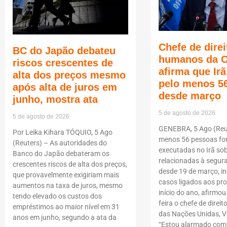
Chefe de direi
BC do Japão debateu
humanos da 
riscos crescentes de
afirma que Ir
alta dos preços mesmo
pelo menos 5
após alta de juros em
desde março
junho, mostra ata
5 de agosto de 2026
5 de agosto de 2026
GENEBRA, 5 Ago (Reut
Por Leika Kihara TÓQUIO, 5 Ago
menos 56 pessoas f
(Reuters) – As autoridades do
executadas no Irã so
Banco do Japão debateram os
relacionadas à segur
crescentes riscos de alta dos preços,
desde 19 de março, i
que provavelmente exigiriam mais
casos ligados aos pro
aumentos na taxa de juros, mesmo
início do ano, afirmou
tendo elevado os custos dos
feira o chefe de dire
empréstimos ao maior nível em 31
das Nações Unidas, Vo
anos em junho, segundo a ata da
“Estou alarmado com