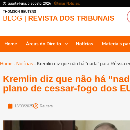
quarta-feira, 5 agosto, 2026
Últimas Notícias:
THOMSON REUTERS
BLOG |
REVISTA DOS TRIBUNAIS
Home
Áreas do Direito
Notícias
Materiais p
Home
-
Notícias
-
Kremlin diz que não há “nada” para Rússia 
Kremlin diz que não há “na
plano de cessar-fogo dos E
13/03/2025
Reuters