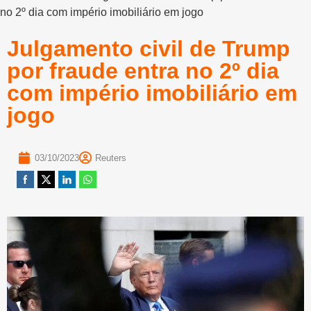
no 2º dia com império imobiliário em jogo
Julgamento civil de Trump
por fraude entra no 2º dia
com império imobiliário em
jogo
03/10/2023
Reuters