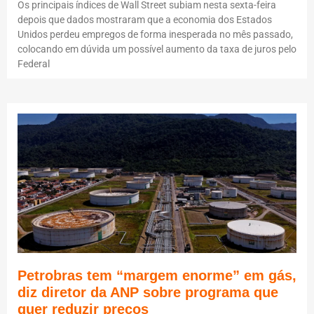
Os principais índices de Wall Street subiam nesta sexta-feira
depois que dados mostraram que a economia dos Estados
Unidos perdeu empregos de forma inesperada no mês passado,
colocando em dúvida um possível aumento da taxa de juros pelo
Federal
Petrobras tem “margem enorme” em gás,
diz diretor da ANP sobre programa que
quer reduzir preços