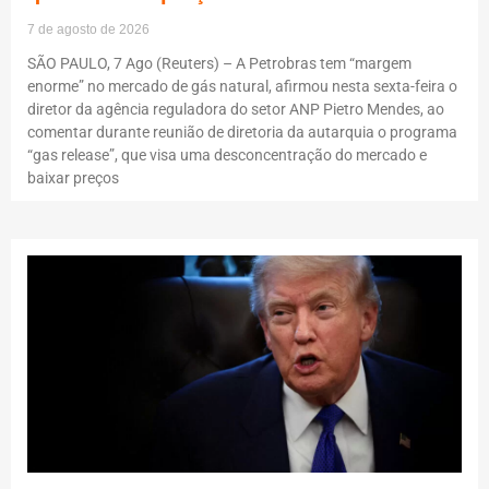
7 de agosto de 2026
SÃO PAULO, 7 Ago (Reuters) – A Petrobras tem “margem
enorme” no mercado de gás natural, afirmou nesta sexta-feira o
diretor da agência reguladora do setor ANP Pietro Mendes, ao
comentar durante reunião de diretoria da autarquia o programa
“gas release”, que visa uma desconcentração do mercado e
baixar preços