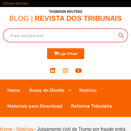
Últimas Notícias:
THOMSON REUTERS
BLOG |
REVISTA DOS TRIBUNAIS
Loja Virtual
Home
Áreas do Direito
Notícias
Materiais para Download
Reforma Tributária
Home
-
Notícias
-
Julgamento civil de Trump por fraude entra