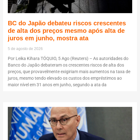
BC do Japão debateu riscos crescentes
de alta dos preços mesmo após alta de
juros em junho, mostra ata
5 de agosto de 2026
Por Leika Kihara TÓQUIO, 5 Ago (Reuters) – As autoridades do
Banco do Japão debateram os crescentes riscos de alta dos
preços, que provavelmente exigiriam mais aumentos na taxa de
juros, mesmo tendo elevado os custos dos empréstimos ao
maior nível em 31 anos em junho, segundo a ata da