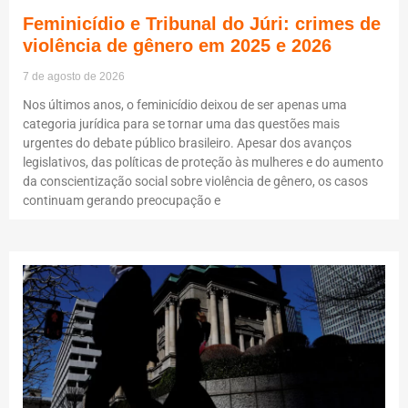
Feminicídio e Tribunal do Júri: crimes de
violência de gênero em 2025 e 2026
7 de agosto de 2026
Nos últimos anos, o feminicídio deixou de ser apenas uma
categoria jurídica para se tornar uma das questões mais
urgentes do debate público brasileiro. Apesar dos avanços
legislativos, das políticas de proteção às mulheres e do aumento
da conscientização social sobre violência de gênero, os casos
continuam gerando preocupação e