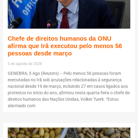
Chefe de direitos humanos da ONU
afirma que Irã executou pelo menos 56
pessoas desde março
5 de agosto de 2026
GENEBRA, 5 Ago (Reuters) – Pelo menos 56 pessoas foram
executadas no Irã sob acusações relacionadas à segurança
nacional desde 19 de março, incluindo 27 em casos ligados aos
protestos no início do ano, afirmou nesta quarta-feira o chefe de
direitos humanos das Nações Unidas, Volker Tuerk. “Estou
alarmado com