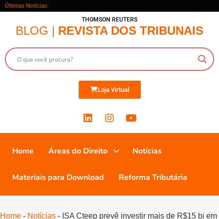
Últimas Notícias:
THOMSON REUTERS
BLOG |
REVISTA DOS TRIBUNAIS
Loja Virtual
Home
Áreas do Direito
Notícias
Materiais para Download
Reforma Tributária
Home
-
Notícias
-
ISA Cteep prevê investir mais de R$15 bi em