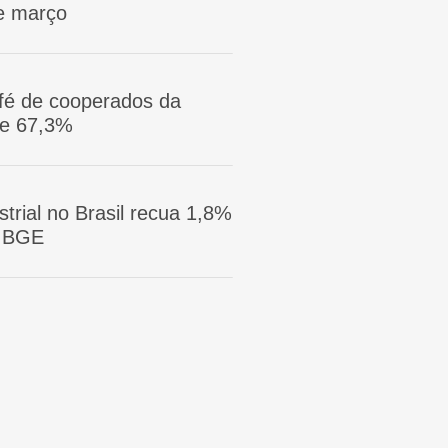
e março
afé de cooperados da
ge 67,3%
trial no Brasil recua 1,8%
 IBGE