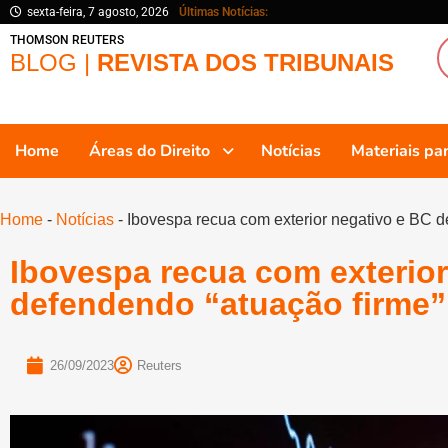
sexta-feira, 7 agosto, 2026
Últimas Notícias:
THOMSON REUTERS
BLOG |
REVISTA DOS TRIBUNAIS
Home
Áreas do Direito
Notícias
Materiais p
Home
-
Notícias
-
Ibovespa recua com exterior negativo e BC de
Ibovespa recua com exterior
defendendo “atuação firme” 
26/09/2023
Reuters