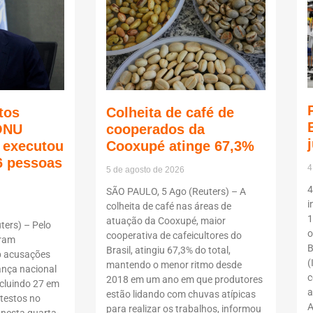
tos
Colheita de café de
ONU
cooperados da
ã executou
Cooxupé atinge 67,3%
6 pessoas
4
5 de agosto de 2026
4
SÃO PAULO, 5 Ago (Reuters) – A
i
colheita de café nas áreas de
1
atuação da Cooxupé, maior
ers) – Pelo
o
cooperativa de cafeicultores do
oram
B
Brasil, atingiu 67,3% do total,
b acusações
(
mantendo o menor ritmo desde
ança nacional
c
2018 em um ano em que produtores
ncluindo 27 em
a
estão lidando com chuvas atípicas
testos no
A
para realizar os trabalhos, informou