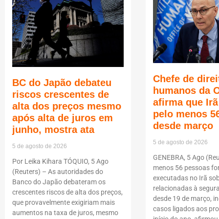
Chefe de direi
BC do Japão debateu
humanos da 
riscos crescentes de
afirma que Ir
alta dos preços mesmo
pelo menos 5
após alta de juros em
desde março
junho, mostra ata
5 de agosto de 2026
5 de agosto de 2026
GENEBRA, 5 Ago (Reut
Por Leika Kihara TÓQUIO, 5 Ago
menos 56 pessoas f
(Reuters) – As autoridades do
executadas no Irã so
Banco do Japão debateram os
relacionadas à segur
crescentes riscos de alta dos preços,
desde 19 de março, i
que provavelmente exigiriam mais
casos ligados aos pro
aumentos na taxa de juros, mesmo