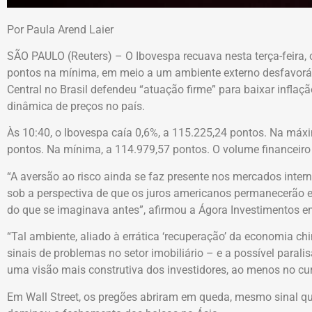
Por Paula Arend Laier
SÃO PAULO (Reuters) – O Ibovespa recuava nesta terça-feira,
pontos na mínima, em meio a um ambiente externo desfavoráv
Central no Brasil defendeu “atuação firme” para baixar inflaçã
dinâmica de preços no país.
Às 10:40, o Ibovespa caía 0,6%, a 115.225,24 pontos. Na má
pontos. Na mínima, a 114.979,57 pontos. O volume financeiro 
“A aversão ao risco ainda se faz presente nos mercados interna
sob a perspectiva de que os juros americanos permanecerão 
do que se imaginava antes”, afirmou a Ágora Investimentos em 
“Tal ambiente, aliado à errática ‘recuperação’ da economia ch
sinais de problemas no setor imobiliário – e a possível par
uma visão mais construtiva dos investidores, ao menos no curt
Em Wall Street, os pregões abriram em queda, mesmo sinal qu