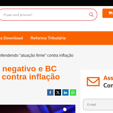
ara Download
Reforma Tributária
fendendo “atuação firme” contra inflação
 negativo e BC
contra inflação