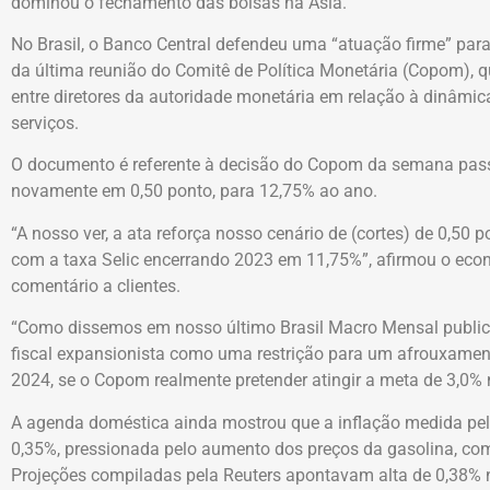
dominou o fechamento das bolsas na Ásia.
No Brasil, o Banco Central defendeu uma “atuação firme” para 
da última reunião do Comitê de Política Monetária (Copom),
entre diretores da autoridade monetária em relação à dinâmica
serviços.
O documento é referente à decisão do Copom da semana passa
novamente em 0,50 ponto, para 12,75% ao ano.
“A nosso ver, a ata reforça nosso cenário de (cortes) de 0,50 
com a taxa Selic encerrando 2023 em 11,75%”, afirmou o econ
comentário a clientes.
“Como dissemos em nosso último Brasil Macro Mensal public
fiscal expansionista como uma restrição para um afrouxame
2024, se o Copom realmente pretender atingir a meta de 3,0%
A agenda doméstica ainda mostrou que a inflação medida pel
0,35%, pressionada pelo aumento dos preços da gasolina, co
Projeções compiladas pela Reuters apontavam alta de 0,38%