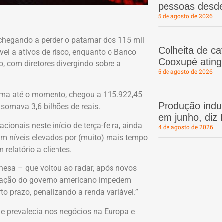
pessoas desd
5 de agosto de 2026
 chegando a perder o patamar dos 115 mil
Colheita de c
el a ativos de risco, enquanto o Banco
Cooxupé atin
o, com diretores divergindo sobre a
5 de agosto de 2026
xima até o momento, chegou a 115.922,45
Produção indus
somava 3,6 bilhões de reais.
em junho, diz
cionais neste início de terça-feira, ainda
4 de agosto de 2026
em níveis elevados por (muito) mais tempo
relatório a clientes.
inesa – que voltou ao radar, após novos
alisação do governo americano impedem
o prazo, penalizando a renda variável.”
e prevalecia nos negócios na Europa e