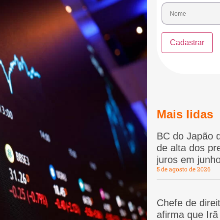
Mais lidas
BC do Japão d
de alta dos p
juros em junho
5 de agosto de 2026
Chefe de dire
afirma que Ir