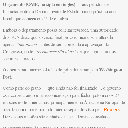
Orçamento (OMB, na sigla em inglês)
— aos pedidos de
financiamento do Departamento de Estado para o próximo ano
fiscal, que começa em 1º de outubro.
Embora o departamento possa solicitar revisões, uma autoridade
dos EUA disse que a versão final provavelmente será alterada
apenas
“um pouco”
antes de ser submetida à aprovação do
Congresso, onde
“as chances são altas”
de que alguns fundos
sejam restaurados.
Washington
O documento interno foi relatado primeiramente pelo
Post
.
Como parte do plano — que ainda não foi finalizado –, o governo
está considerando uma recomendação para fechar pelo menos 27
missões norte-americanas, principalmente na África e na Europa, de
acordo com um memorando interno separado visto pela
.
Reuters
Dez dessas missões são embaixadas e as demais, consulados.
O Departamento de Estado, a Casa Branca e o OMB não