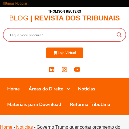
Últimas Notícias:
THOMSON REUTERS
BLOG |
REVISTA DOS TRIBUNAIS
Loja Virtual
Home
Áreas do Direito
Notícias
Materiais para Download
Reforma Tributária
Home
-
Notícias
-
Governo Trump quer cortar orçamento do