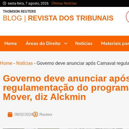
sexta-feira, 7 agosto, 2026
Últimas Notícias:
THOMSON REUTERS
BLOG |
REVISTA DOS TRIBUNAIS
Home
Áreas do Direito
Notícias
Materiais p
Home
-
Notícias
-
Governo deve anunciar após Carnaval regul
Governo deve anunciar apó
regulamentação do program
Mover, diz Alckmin
09/02/2024
Reuters