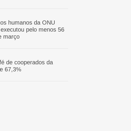
itos humanos da ONU
ã executou pelo menos 56
e março
afé de cooperados da
ge 67,3%