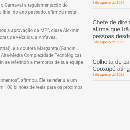
5 de agosto de 2026
 o Carnaval a regulamentação do
 final do ano passado, afirmou nesta
Chefe de dire
afirma que Ir
mos a aprovação da MP”, disse Alckmin
pessoas desd
ras de veículos, a Anfavea.
5 de agosto de 2026
rial), e a doutora Margarete (Gandini,
e Alta-Média Complexidade Tecnológica)
Colheita de c
in se referindo a membros de sua equipe
Cooxupé atin
5 de agosto de 2026
mentos”, afirmou. Ele se referiu a um
em 100 bilhões de reais para os próximos