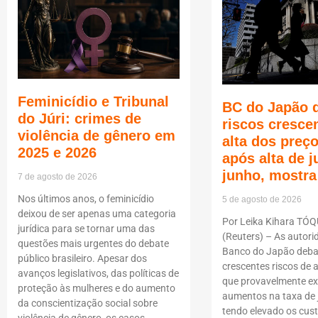
Feminicídio e Tribunal
BC do Japão 
do Júri: crimes de
riscos cresce
violência de gênero em
alta dos pre
2025 e 2026
após alta de 
junho, mostra
7 de agosto de 2026
Nos últimos anos, o feminicídio
5 de agosto de 2026
deixou de ser apenas uma categoria
Por Leika Kihara TÓQ
jurídica para se tornar uma das
(Reuters) – As autori
questões mais urgentes do debate
Banco do Japão deba
público brasileiro. Apesar dos
crescentes riscos de a
avanços legislativos, das políticas de
que provavelmente ex
proteção às mulheres e do aumento
aumentos na taxa de
da conscientização social sobre
tendo elevado os cus