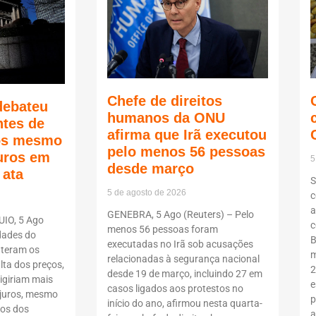
Chefe de direitos
debateu
humanos da ONU
ntes de
afirma que Irã executou
ços mesmo
pelo menos 56 pessoas
juros em
5
desde março
 ata
S
5 de agosto de 2026
c
a
GENEBRA, 5 Ago (Reuters) – Pelo
UIO, 5 Ago
c
menos 56 pessoas foram
dades do
B
executadas no Irã sob acusações
teram os
m
relacionadas à segurança nacional
lta dos preços,
2
desde 19 de março, incluindo 27 em
igiriam mais
e
casos ligados aos protestos no
 juros, mesmo
p
início do ano, afirmou nesta quarta-
tos dos
a