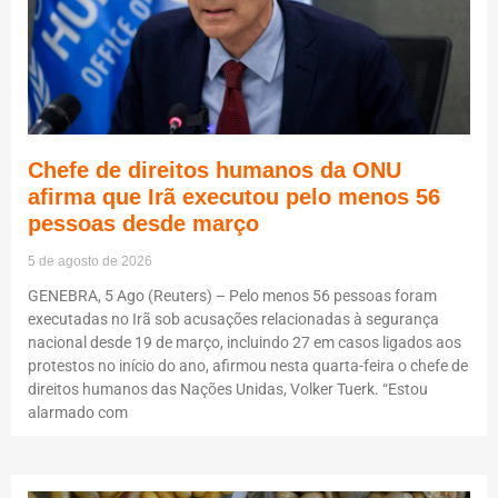
Chefe de direitos humanos da ONU
afirma que Irã executou pelo menos 56
pessoas desde março
5 de agosto de 2026
GENEBRA, 5 Ago (Reuters) – Pelo menos 56 pessoas foram
executadas no Irã sob acusações relacionadas à segurança
nacional desde 19 de março, incluindo 27 em casos ligados aos
protestos no início do ano, afirmou nesta quarta-feira o chefe de
direitos humanos das Nações Unidas, Volker Tuerk. “Estou
alarmado com