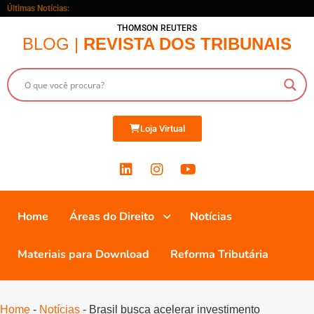
Últimas Notícias:
THOMSON REUTERS
BLOG |
REVISTA DOS TRIBUNAIS
Loja Virtual
Home
Áreas do Direito
Notícias
Materiais para Download
Reforma Tributária
Home
-
Notícias
-
Brasil busca acelerar investimento