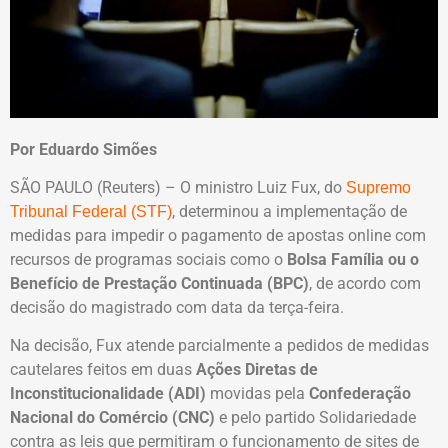
Por Eduardo Simões
SÃO PAULO (Reuters) – O ministro Luiz Fux, do
Supremo
, determinou a implementação de
Tribunal Federal (STF)
medidas para impedir o pagamento de apostas online com
recursos de programas sociais como o
Bolsa Família ou o
Benefício de Prestação Continuada (BPC)
, de acordo com
decisão do magistrado com data da terça-feira.
Na decisão, Fux atende parcialmente a pedidos de medidas
cautelares feitos em duas
Ações Diretas de
Inconstitucionalidade (ADI)
movidas pela
Confederação
Nacional do Comércio (CNC)
e pelo partido Solidariedade
contra as leis que permitiram o funcionamento de sites de