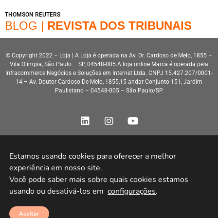
THOMSON REUTERS
BLOG |
REVISTA DOS TRIBUNAIS
© Copyright 2022 – Loja | A Loja é operada na Av. Dr. Cardoso de Melo, 1855 –
Vila Olímpia, São Paulo – SP, 04548-005.A loja online Marca é operada pela
Infracommerce Negócios e Soluções em Internet Ltda. CNPJ 15.427.207/0001-
14 – Av. Doutor Cardoso De Melo, 1855,15 andar Conjunto 151, Jardim
Paulistano – 04548-005 – São Paulo/SP.
Estamos usando cookies para oferecer a melhor 
experiência em nosso site.

Desenvolvimento HeroStar
Você pode saber mais sobre quais cookies estamos 
usando ou desativá-los em 
configurações
.
Aceitar