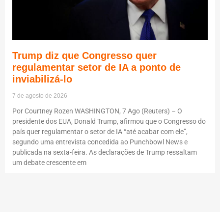
Trump diz que Congresso quer
regulamentar setor de IA a ponto de
inviabilizá-lo
7 de agosto de 2026
Por Courtney Rozen WASHINGTON, 7 Ago (Reuters) – O
presidente dos EUA, Donald Trump, afirmou que o Congresso do
país quer regulamentar o setor de IA “até acabar com ele”,
segundo uma entrevista concedida ao Punchbowl News e
publicada na sexta-feira. As declarações de Trump ressaltam
um debate crescente em