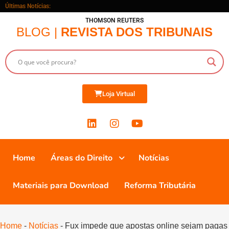
Últimas Notícias:
THOMSON REUTERS
BLOG |
REVISTA DOS TRIBUNAIS
Loja Virtual
Home
Áreas do Direito
Notícias
Materiais para Download
Reforma Tributária
Home
-
Notícias
-
Fux impede que apostas online sejam pagas