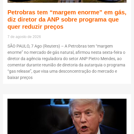
Petrobras tem “margem enorme” em gás,
diz diretor da ANP sobre programa que
quer reduzir preços
7 de agosto de 2026
SÃO PAULO, 7 Ago (Reuters) – A Petrobras tem “margem
enorme” no mercado de gás natural, afirmou nesta sexta-feira o
diretor da agência reguladora do setor ANP Pietro Mendes, ao
comentar durante reunião de diretoria da autarquia o programa
“gas release”, que visa uma desconcentração do mercado e
baixar preços