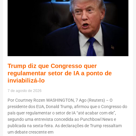
Trump diz que Congresso quer
regulamentar setor de IA a ponto de
inviabilizá-lo
7 de agosto de 2026
Por Courtney Rozen WASHINGTON, 7 Ago (Reuters) – O
presidente dos EUA, Donald Trump, afirmou que o Congresso do
país quer regulamentar o setor de IA “até acabar com ele”,
segundo uma entrevista concedida ao Punchbowl News e
publicada na sexta-feira. As declarações de Trump ressaltam
um debate crescente em