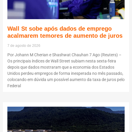
Wall St sobe após dados de emprego
acalmarem temores de aumento de juros
7 de agosto de 2026
Por Johann M Cherian e Shashwat Chauhan 7 Ago (Reuters) –
Os principais índices de Wall Street subiam nesta sexta-feira
depois que dados mostraram que a economia dos Estados
Unidos perdeu empregos de forma inesperada no mês passado,
colocando em dúvida um possível aumento da taxa de juros pelo
Federal