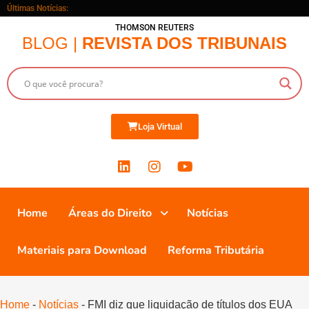
Últimas Notícias:
THOMSON REUTERS
BLOG |
REVISTA DOS TRIBUNAIS
Loja Virtual
Home
Áreas do Direito
Notícias
Materiais para Download
Reforma Tributária
Home
-
Notícias
-
FMI diz que liquidação de títulos dos EUA