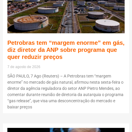
Petrobras tem “margem enorme” em gás,
diz diretor da ANP sobre programa que
quer reduzir preços
7 de agosto de 2026
SÃO PAULO, 7 Ago (Reuters) – A Petrobras tem “margem
enorme” no mercado de gás natural, afirmou nesta sexta-feira o
diretor da agência reguladora do setor ANP Pietro Mendes, ao
comentar durante reunião de diretoria da autarquia o programa
“gas release”, que visa uma desconcentração do mercado e
baixar preços