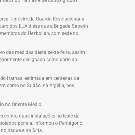
membros do Hamas e de outros grupos
rça Terrestre da Guarda Revolucionária
souro dos EUA disse que a Brigada Saberin
 a membros do Hezbollah, com sede no
 das medidas desta sexta-feira, assim
eriormente designada como parte da
s do Hamas, estimada em centenas de
bem como no Sudão, na Argélia, nos
lo no Oriente Médio.
s contra duas instalações no leste da
apoiados por ela, informou o Pentágono,
o Iraque e na Síria.