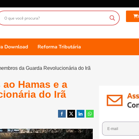
ara Download
Reforma Tributária
mbros da Guarda Revolucionária do Irã
 ao Hamas e a
onária do Irã