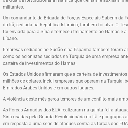
da Guarda Revolucionária Islâmica que treinam e auxiliam 
militantes.
Um comandante da Brigada de Forças Especiais Saberin da Fo
do Irã, sediada na República Islâmica, também foi alvo. O Te
foi enviada para a Síria e forneceu treinamento ao Hamas e
Líbano.
Empresas sediadas no Sudão e na Espanha também foram alvo
como os acionistas sediados na Turquia de uma empresa ant
carteira de investimentos do Hamas.
Os Estados Unidos afirmaram que a carteira de investimento
milhões de dólares, inclui empresas que operam na Turquia, 
Emirados Árabes Unidos e em outros lugares.
A violência deste mês gerou temores de um conflito mais amp
As Forças Armadas dos EUA realizaram na quinta-feira ataque
Síria usadas pela Guarda Revolucionária do Irã e por grupos 
em resposta a uma série de ataques contra as forças dos EUA n