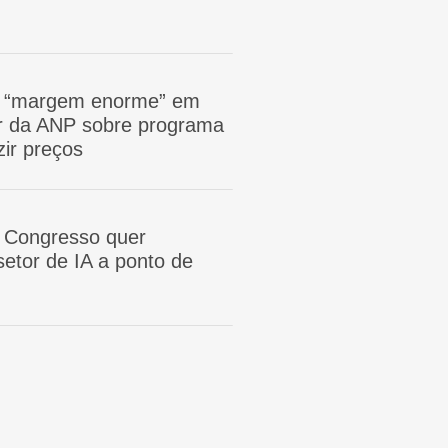
m “margem enorme” em
tor da ANP sobre programa
zir preços
 Congresso quer
etor de IA a ponto de