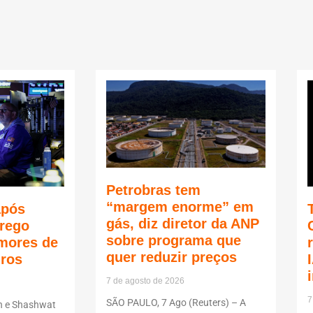
Petrobras tem
“margem enorme” em
após
gás, diz diretor da ANP
rego
sobre programa que
mores de
quer reduzir preços
uros
7 de agosto de 2026
7
SÃO PAULO, 7 Ago (Reuters) – A
n e Shashwat