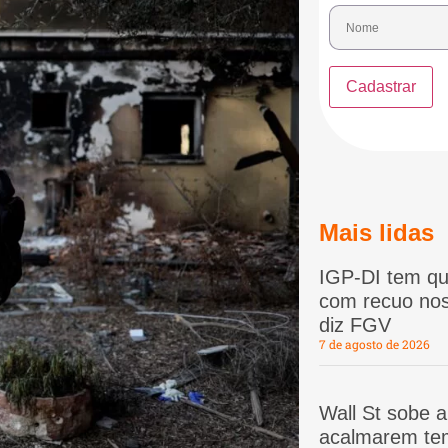
Mais lidas
IGP-DI tem qu
com recuo nos
diz FGV
7 de agosto de 2026
Wall St sobe 
acalmarem te