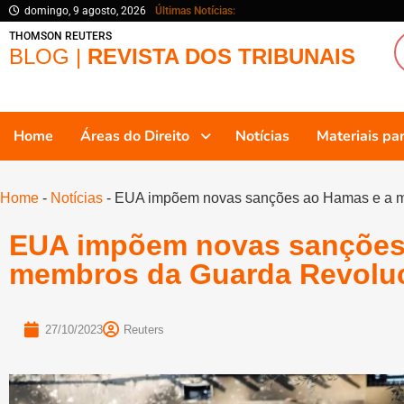
domingo, 9 agosto, 2026
Últimas Notícias:
THOMSON REUTERS
BLOG |
REVISTA DOS TRIBUNAIS
Home
Áreas do Direito
Notícias
Materiais p
Home
-
Notícias
-
EUA impõem novas sanções ao Hamas e a me
EUA impõem novas sanções
membros da Guarda Revoluci
27/10/2023
Reuters