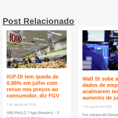
Post Relacionado
IGP-DI tem queda de
Wall St sobe 
0,86% em julho com
dados de emp
recuo nos preços ao
acalmarem te
consumidor, diz FGV
aumento de j
7 de agosto de 2026
7 de agosto de 2026
SÃO PAULO, 7 Ago (Reuters) – O
Por Johann M Cheria