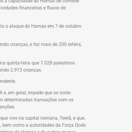
is a capacidade do Hamas de cometer
ividades financeiras e fluxos de
ós o ataque do Hamas em 7 de outubro
ndo crianças, e fez mais de 200 reféns,
na quinta-feira que 7.028 palestinos
uindo 2.913 crianças.
endente.
 e, em geral, impede que os norte-
em determinadas transações com os
anções.
e vive na capital iraniana, Teerã, e que,
ã, bem como a autoridades da Força Qods