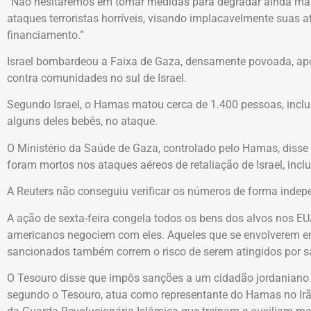
“Não hesitaremos em tomar medidas para degradar ainda ma
ataques terroristas horríveis, visando implacavelmente suas at
financiamento.”
Israel bombardeou a Faixa de Gaza, densamente povoada, ap
contra comunidades no sul de Israel.
Segundo Israel, o Hamas matou cerca de 1.400 pessoas, inclui
alguns deles bebês, no ataque.
O Ministério da Saúde de Gaza, controlado pelo Hamas, disse 
foram mortos nos ataques aéreos de retaliação de Israel, incl
A Reuters não conseguiu verificar os números de forma indep
A ação de sexta-feira congela todos os bens dos alvos nos EUA
americanos negociem com eles. Aqueles que se envolverem 
sancionados também correm o risco de serem atingidos por s
O Tesouro disse que impôs sanções a um cidadão jordaniano qu
segundo o Tesouro, atua como representante do Hamas no Ir