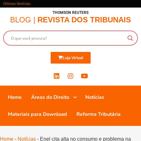
Últimas Notícias:
THOMSON REUTERS
BLOG |
REVISTA DOS TRIBUNAIS
Loja Virtual
Home
Áreas do Direito
Notícias
Materiais para Download
Reforma Tributária
Home
-
Notícias
-
Enel cita alta no consumo e problema na