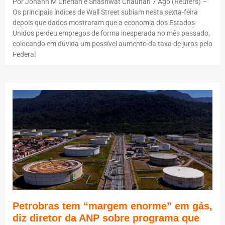
Por Johann M Cherian e Shashwat Chauhan 7 Ago (Reuters) –
Os principais índices de Wall Street subiam nesta sexta-feira
depois que dados mostraram que a economia dos Estados
Unidos perdeu empregos de forma inesperada no mês passado,
colocando em dúvida um possível aumento da taxa de juros pelo
Federal
Petrobras tem “margem enorme” em gás,
diz diretor da ANP sobre programa que