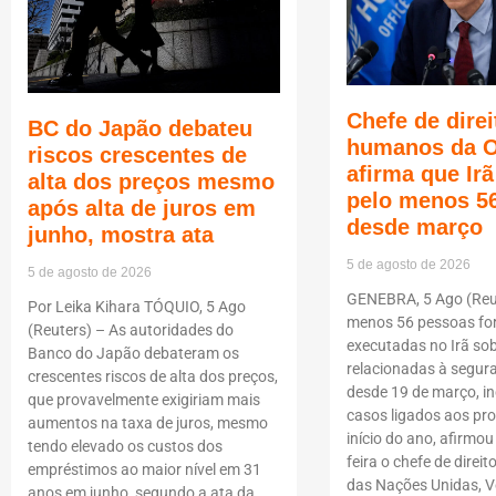
Chefe de direi
BC do Japão debateu
humanos da 
riscos crescentes de
afirma que Ir
alta dos preços mesmo
pelo menos 5
após alta de juros em
desde março
junho, mostra ata
5 de agosto de 2026
5 de agosto de 2026
GENEBRA, 5 Ago (Reut
Por Leika Kihara TÓQUIO, 5 Ago
menos 56 pessoas f
(Reuters) – As autoridades do
executadas no Irã so
Banco do Japão debateram os
relacionadas à segur
crescentes riscos de alta dos preços,
desde 19 de março, i
que provavelmente exigiriam mais
casos ligados aos pro
aumentos na taxa de juros, mesmo
início do ano, afirmou
tendo elevado os custos dos
feira o chefe de dire
empréstimos ao maior nível em 31
das Nações Unidas, Vo
anos em junho, segundo a ata da