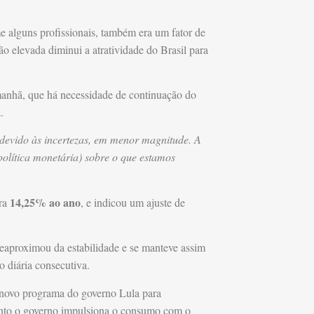
e alguns profissionais, também era um fator de
tão elevada diminui a atratividade do Brasil para
manhã, que há necessidade de continuação do
.
, devido às incertezas, em menor magnitude. A
política monetária) sobre o que estamos
14,25% ao ano
ara
, e indicou um ajuste de
reaproximou da estabilidade e se manteve assim
o diária consecutiva.
novo programa do governo Lula para
uanto o governo impulsiona o consumo com o