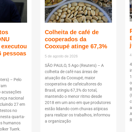
tos
Colheita de café de
ONU
cooperados da
ã executou
Cooxupé atinge 67,3%
6 pessoas
4
5 de agosto de 2026
4
SÃO PAULO, 5 Ago (Reuters) – A
i
colheita de café nas áreas de
1
atuação da Cooxupé, maior
ers) – Pelo
o
cooperativa de cafeicultores do
oram
B
Brasil, atingiu 67,3% do total,
b acusações
(
mantendo o menor ritmo desde
ança nacional
c
2018 em um ano em que produtores
ncluindo 27 em
a
estão lidando com chuvas atípicas
testos no
A
para realizar os trabalhos, informou
 nesta quarta-
R
a organização
itos humanos
lker Tuerk.