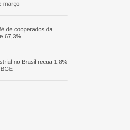
e março
afé de cooperados da
ge 67,3%
trial no Brasil recua 1,8%
 IBGE