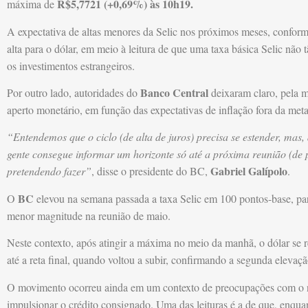
R$5,7721 (+0,69%) às 10h19.
máxima de
A expectativa de altas menores da Selic nos próximos meses, conform
alta para o dólar, em meio à leitura de que uma taxa básica Selic não 
os investimentos estrangeiros.
Banco Central
Por outro lado, autoridades do
deixaram claro, pela 
aperto monetário, em função das expectativas de inflação fora da meta
“Entendemos que o ciclo (de alta de juros) precisa se estender, mas
gente consegue informar um horizonte só até a próxima reunião (de 
Gabriel Galípolo
pretendendo fazer”
, disse o presidente do BC,
.
BC
O
elevou na semana passada a taxa Selic em 100 pontos-base, p
menor magnitude na reunião de maio.
Neste contexto, após atingir a máxima no meio da manhã, o dólar se 
até a reta final, quando voltou a subir, confirmando a segunda elevaçã
O movimento ocorreu ainda em um contexto de preocupações com o 
impulsionar o crédito consignado. Uma das leituras é a de que, enq