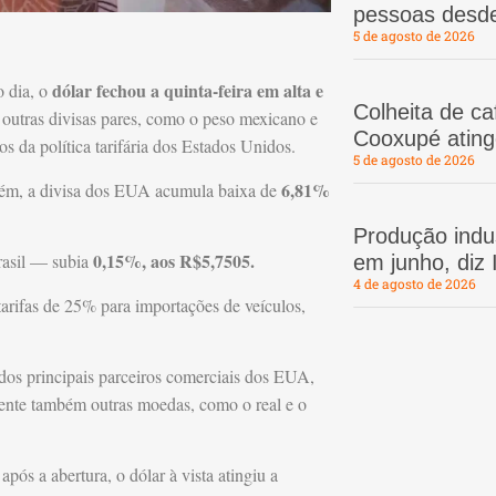
pessoas desd
5 de agosto de 2026
dólar fechou a quinta-feira em alta e
 dia, o
Colheita de c
 outras divisas pares, como o peso mexicano e
Cooxupé atin
s da política tarifária dos Estados Unidos.
5 de agosto de 2026
6,81%
rém, a divisa dos EUA acumula baixa de
Produção indus
0,15%, aos R$5,7505.
rasil — subia
em junho, diz
4 de agosto de 2026
tarifas de 25% para importações de veículos,
os principais parceiros comerciais dos EUA,
mente também outras moedas, como o real e o
 após a abertura, o dólar à vista atingiu a