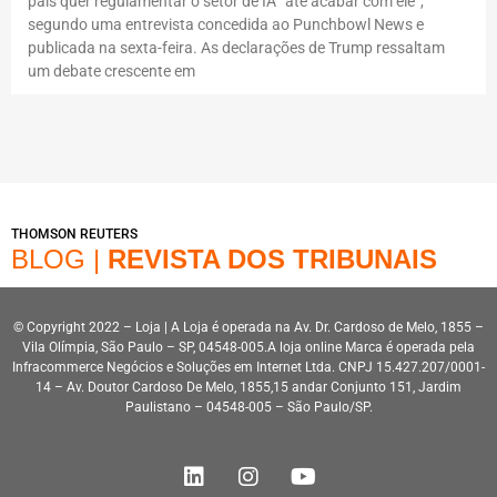
país quer regulamentar o setor de IA “até acabar com ele”,
segundo uma entrevista concedida ao Punchbowl News e
publicada na sexta-feira. As declarações de Trump ressaltam
um debate crescente em
THOMSON REUTERS
BLOG |
REVISTA DOS TRIBUNAIS
© Copyright 2022 – Loja | A Loja é operada na Av. Dr. Cardoso de Melo, 1855 –
Vila Olímpia, São Paulo – SP, 04548-005.A loja online Marca é operada pela
Infracommerce Negócios e Soluções em Internet Ltda. CNPJ 15.427.207/0001-
14 – Av. Doutor Cardoso De Melo, 1855,15 andar Conjunto 151, Jardim
Paulistano – 04548-005 – São Paulo/SP.