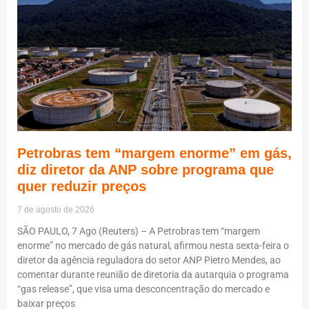
Petrobras tem “margem enorme” em gás,
diz diretor da ANP sobre programa que
quer reduzir preços
7 de agosto de 2026
SÃO PAULO, 7 Ago (Reuters) – A Petrobras tem “margem
enorme” no mercado de gás natural, afirmou nesta sexta-feira o
diretor da agência reguladora do setor ANP Pietro Mendes, ao
comentar durante reunião de diretoria da autarquia o programa
“gas release”, que visa uma desconcentração do mercado e
baixar preços