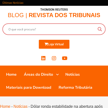
Últimas Notícias:
THOMSON REUTERS
BLOG |
REVISTA DOS TRIBUNAIS
Loja Virtual
Home
Áreas do Direito
Notícias
Materiais para Download
Reforma Tributária
Home
-
Notícias
-
Dólar ronda estabilidade na abertura após