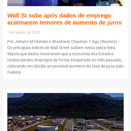
Wall St sobe após dados de emprego
acalmarem temores de aumento de juros
7 de agosto de 2026
Por Johann M Cherian e Shashwat Chauhan 7 Ago (Reuters) –
Os principais índices de Wall Street subiam nesta sexta-feira
depois que dados mostraram que a economia dos Estados
Unidos perdeu empregos de forma inesperada no mês passado,
colocando em dúvida um possível aumento da taxa de juros pelo
Federal