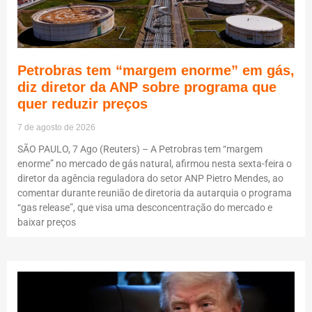
Petrobras tem “margem enorme” em gás,
diz diretor da ANP sobre programa que
quer reduzir preços
7 de agosto de 2026
SÃO PAULO, 7 Ago (Reuters) – A Petrobras tem “margem
enorme” no mercado de gás natural, afirmou nesta sexta-feira o
diretor da agência reguladora do setor ANP Pietro Mendes, ao
comentar durante reunião de diretoria da autarquia o programa
“gas release”, que visa uma desconcentração do mercado e
baixar preços