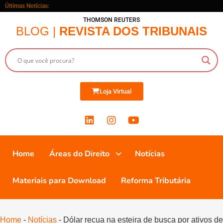
Últimas Notícias:
THOMSON REUTERS
BLOG |
REVISTA DOS TRIBUNAIS
Loja Virtual
Home
Áreas do Direito
Notícias
Materiais para Download
Reforma Tributária
Home
-
Notícias
-
Dólar recua na esteira de busca por ativos de