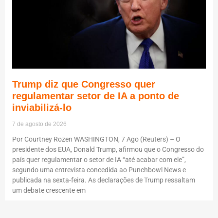
Trump diz que Congresso quer
regulamentar setor de IA a ponto de
inviabilizá-lo
7 de agosto de 2026
Por Courtney Rozen WASHINGTON, 7 Ago (Reuters) – O
presidente dos EUA, Donald Trump, afirmou que o Congresso do
país quer regulamentar o setor de IA “até acabar com ele”,
segundo uma entrevista concedida ao Punchbowl News e
publicada na sexta-feira. As declarações de Trump ressaltam
um debate crescente em