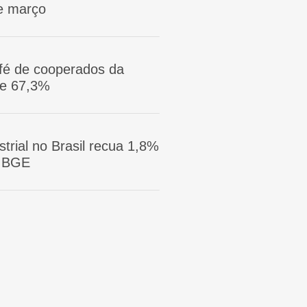
e março
afé de cooperados da
ge 67,3%
trial no Brasil recua 1,8%
 IBGE