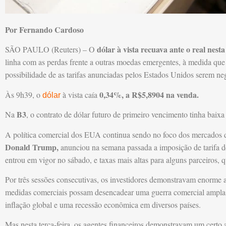
Por Fernando Cardoso
dólar à vista recuava ante o real nesta
SÃO PAULO (Reuters) – O
linha com as perdas frente a outras moedas emergentes, à medida que
possibilidade de as tarifas anunciadas pelos Estados Unidos serem ne
0,34%, a R$5,8904 na venda.
Às 9h39, o
à vista caía
dólar
B3
Na
, o contrato de dólar futuro de primeiro vencimento tinha baix
A política comercial dos EUA continua sendo no foco dos mercados d
Donald Trump,
anunciou na semana passada a imposição de tarifa d
entrou em vigor no sábado, e taxas mais altas para alguns parceiros, 
Por três sessões consecutivas, os investidores demonstravam enorme 
medidas comerciais possam desencadear uma guerra comercial ampla, 
inflação global e uma recessão econômica em diversos países.
Mas nesta terça-feira, os agentes financeiros demonstravam um certo a