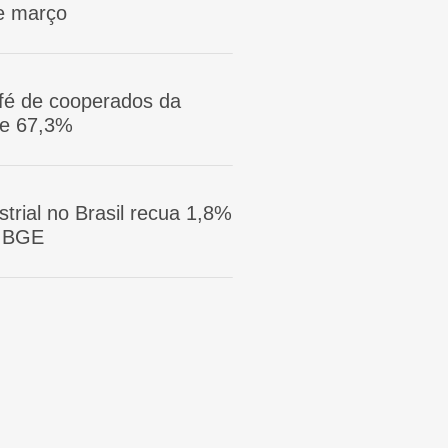
e março
afé de cooperados da
ge 67,3%
trial no Brasil recua 1,8%
 IBGE