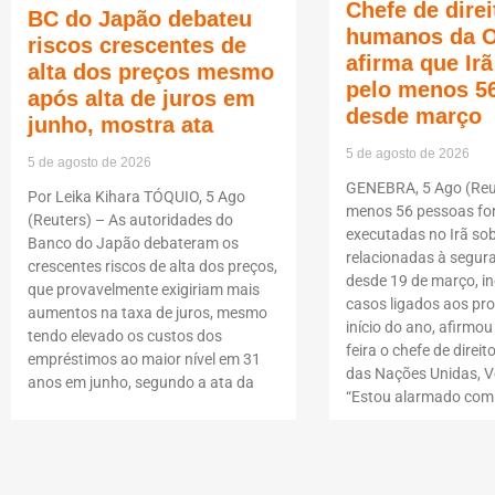
Chefe de direi
BC do Japão debateu
humanos da 
riscos crescentes de
afirma que Ir
alta dos preços mesmo
pelo menos 5
após alta de juros em
desde março
junho, mostra ata
5 de agosto de 2026
5 de agosto de 2026
GENEBRA, 5 Ago (Reut
Por Leika Kihara TÓQUIO, 5 Ago
menos 56 pessoas f
(Reuters) – As autoridades do
executadas no Irã so
Banco do Japão debateram os
relacionadas à segur
crescentes riscos de alta dos preços,
desde 19 de março, i
que provavelmente exigiriam mais
casos ligados aos pro
aumentos na taxa de juros, mesmo
início do ano, afirmou
tendo elevado os custos dos
feira o chefe de dire
empréstimos ao maior nível em 31
das Nações Unidas, Vo
anos em junho, segundo a ata da
“Estou alarmado com