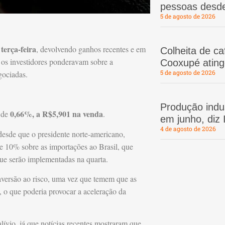
pessoas desd
5 de agosto de 2026
 terça-feira
, devolvendo ganhos recentes e em
Colheita de c
 os investidores ponderavam sobre a
Cooxupé atin
5 de agosto de 2026
gociadas.
Produção indus
0,66%, a R$5,901 na venda
a de
.
em junho, diz
4 de agosto de 2026
esde que o presidente norte-americano,
e 10% sobre as importações ao Brasil, que
que serão implementadas na quarta.
aversão ao risco, uma vez que temem que as
o que poderia provocar a aceleração da
lívio, já que notícias recentes mostraram que