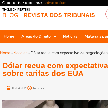
quinta-feira, 6 agosto, 2026
Últimas Notícias:
THOMSON REUTERS
BLOG |
REVISTA DOS TRIBUNAIS
Home
Áreas do Direito
Notícias
Materiais p
Home
-
Notícias
-
Dólar recua com expectativa de negociações
Dólar recua com expectativ
sobre tarifas dos EUA
08/04/2025
Reuters