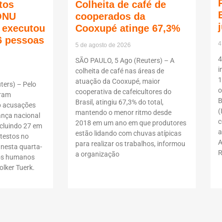
tos
Colheita de café de
ONU
cooperados da
ã executou
Cooxupé atinge 67,3%
6 pessoas
4
5 de agosto de 2026
4
SÃO PAULO, 5 Ago (Reuters) – A
i
colheita de café nas áreas de
1
atuação da Cooxupé, maior
ers) – Pelo
o
cooperativa de cafeicultores do
oram
B
Brasil, atingiu 67,3% do total,
b acusações
(
mantendo o menor ritmo desde
ança nacional
c
2018 em um ano em que produtores
ncluindo 27 em
a
estão lidando com chuvas atípicas
testos no
A
para realizar os trabalhos, informou
 nesta quarta-
R
a organização
itos humanos
lker Tuerk.