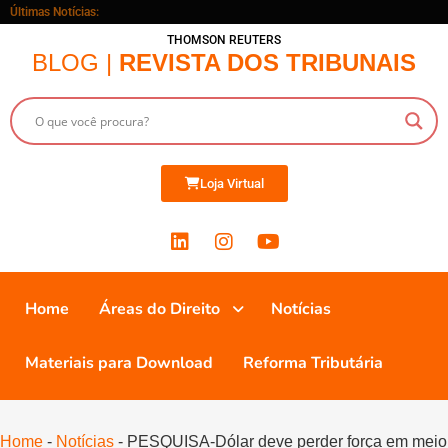
Últimas Notícias:
THOMSON REUTERS
BLOG |
REVISTA DOS TRIBUNAIS
Loja Virtual
Home
Áreas do Direito
Notícias
Materiais para Download
Reforma Tributária
Home
-
Notícias
-
PESQUISA-Dólar deve perder força em meio