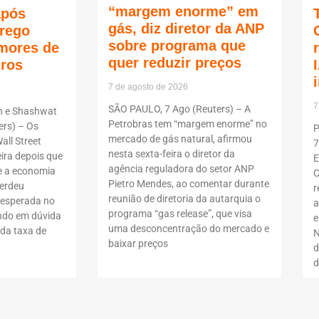
“margem enorme” em
após
gás, diz diretor da ANP
rego
sobre programa que
mores de
quer reduzir preços
uros
7 de agosto de 2026
7
SÃO PAULO, 7 Ago (Reuters) – A
n e Shashwat
Petrobras tem “margem enorme” no
rs) – Os
P
mercado de gás natural, afirmou
all Street
7
nesta sexta-feira o diretor da
ira depois que
E
agência reguladora do setor ANP
 a economia
C
Pietro Mendes, ao comentar durante
erdeu
r
reunião de diretoria da autarquia o
nesperada no
a
programa “gas release”, que visa
ndo em dúvida
e
uma desconcentração do mercado e
da taxa de
N
baixar preços
d
d