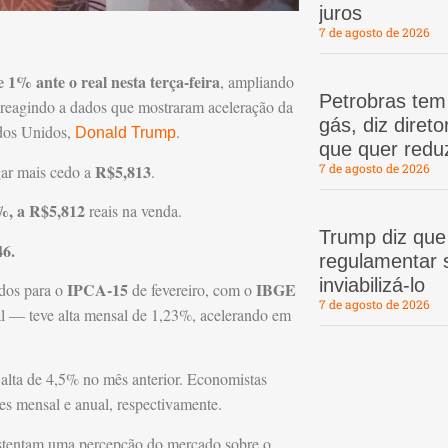
juros
7 de agosto de 2026
 1% ante o real nesta terça-feira
, ampliando
Petrobras te
s reagindo a dados que mostraram aceleração da
gás, diz dire
ados Unidos,
.
Donald Trump
que quer redu
R$5,813
7 de agosto de 2026
gar mais cedo a
.
%, a R$5,812
reais na venda.
Trump diz que
46.
regulamentar s
inviabilizá-lo
IPCA-15
IBGE
ados para o
de fevereiro, com o
7 de agosto de 2026
al — teve alta mensal de 1,23%, acelerando em
 alta de 4,5% no mês anterior. Economistas
s mensal e anual, respectivamente.
tentam uma percepção do mercado sobre o