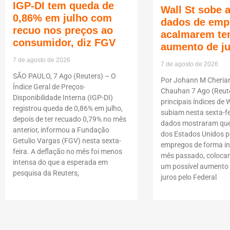
IGP-DI tem queda de
Wall St sobe 
0,86% em julho com
dados de emp
recuo nos preços ao
acalmarem te
consumidor, diz FGV
aumento de j
7 de agosto de 2026
7 de agosto de 2026
SÃO PAULO, 7 Ago (Reuters) – O
Por Johann M Cheria
Índice Geral de Preços-
Chauhan 7 Ago (Reute
Disponibilidade Interna (IGP-DI)
principais índices de W
registrou queda de 0,86% em julho,
subiam nesta sexta-fe
depois de ter recuado 0,79% no mês
dados mostraram que
anterior, informou a Fundação
dos Estados Unidos p
Getulio Vargas (FGV) nesta sexta-
empregos de forma i
feira. A deflação no mês foi menos
mês passado, coloca
intensa do que a esperada em
um possível aumento 
pesquisa da Reuters,
juros pelo Federal