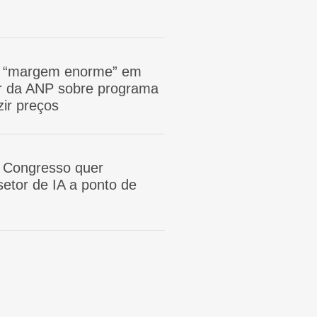
m “margem enorme” em
tor da ANP sobre programa
zir preços
 Congresso quer
etor de IA a ponto de