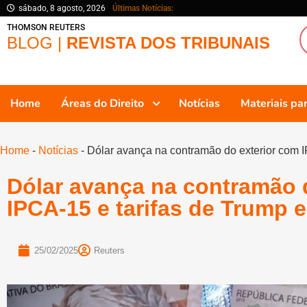
sábado, 8 agosto, 2026
Últimas Notícias:
THOMSON REUTERS
BLOG |
REVISTA DOS TRIBUNAIS
Home
Áreas do Direito
Notícias
Materiais p
Home
-
Notícias
-
Dólar avança na contramão do exterior com I
Dólar avança na contramão 
IPCA-15 e tarifas de Trump 
25/02/2025
Reuters