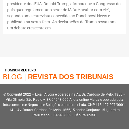
presidente dos EUA, Donald Trump, afirmou que o Congresso do
país quer regulamentar o setor de IA “até acabar com ele”,
segundo uma entrevista concedida ao Punchbowl News e
publicada na sexta-feira. As declarações de Trump ressaltam
um debate crescente em
THOMSON REUTERS
BLOG |
REVISTA DOS TRIBUNAIS
© Copyright 2022 – Loja | A Loja é operada na Av. Dr. Cardoso de Melo, 1855 –
Vila Olímpia, São Paulo – SP, 04548-005.A loja online Marca é operada pela
Infracommerce Negócios e Soluções em Internet Ltda. CNPJ 15.427.207/0001-
14 – Av. Doutor Cardoso De Melo, 1855,15 andar Conjunto 151, Jardim
Paulistano – 04548-005 – São Paulo/SP.