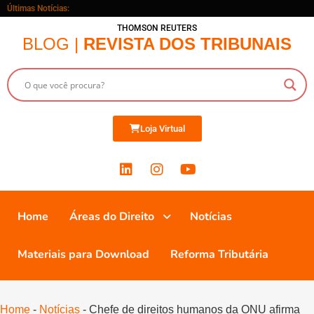
Últimas Notícias:
THOMSON REUTERS
BLOG |
REVISTA DOS TRIBUNAIS
Loja Virtual
Home
Áreas do Direito
Notícias
Materiais para Download
Reforma Tributária
Home
-
Notícias
-
Chefe de direitos humanos da ONU afirma