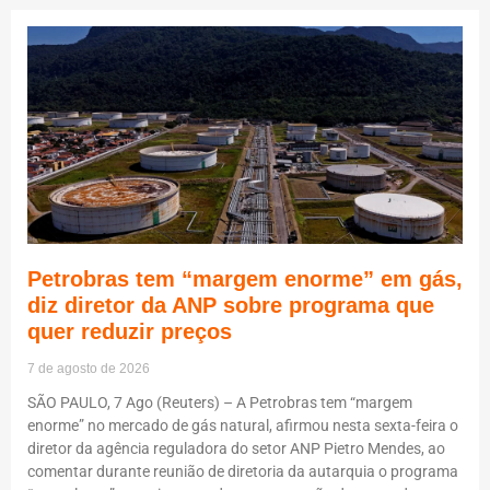
Petrobras tem “margem enorme” em gás,
diz diretor da ANP sobre programa que
quer reduzir preços
7 de agosto de 2026
SÃO PAULO, 7 Ago (Reuters) – A Petrobras tem “margem
enorme” no mercado de gás natural, afirmou nesta sexta-feira o
diretor da agência reguladora do setor ANP Pietro Mendes, ao
comentar durante reunião de diretoria da autarquia o programa