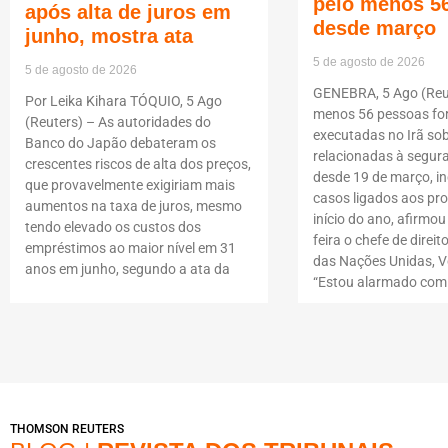
pelo menos 5
após alta de juros em
desde março
junho, mostra ata
5 de agosto de 2026
5 de agosto de 2026
GENEBRA, 5 Ago (Reut
Por Leika Kihara TÓQUIO, 5 Ago
menos 56 pessoas f
(Reuters) – As autoridades do
executadas no Irã so
Banco do Japão debateram os
relacionadas à segur
crescentes riscos de alta dos preços,
desde 19 de março, i
que provavelmente exigiriam mais
casos ligados aos pro
aumentos na taxa de juros, mesmo
início do ano, afirmou
tendo elevado os custos dos
feira o chefe de dire
empréstimos ao maior nível em 31
das Nações Unidas, Vo
anos em junho, segundo a ata da
“Estou alarmado com
THOMSON REUTERS