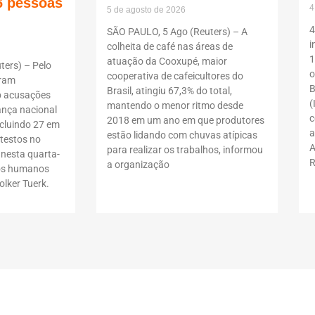
6 pessoas
4
5 de agosto de 2026
4
SÃO PAULO, 5 Ago (Reuters) – A
i
colheita de café nas áreas de
1
atuação da Cooxupé, maior
ers) – Pelo
o
cooperativa de cafeicultores do
oram
B
Brasil, atingiu 67,3% do total,
b acusações
(
mantendo o menor ritmo desde
ança nacional
c
2018 em um ano em que produtores
ncluindo 27 em
a
estão lidando com chuvas atípicas
testos no
A
para realizar os trabalhos, informou
 nesta quarta-
R
a organização
itos humanos
lker Tuerk.