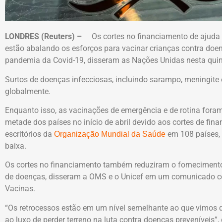
LONDRES (Reuters) –
Os cortes no financiamento de ajuda g
estão abalando os esforços para vacinar crianças contra doe
pandemia da Covid-19, disseram as Nações Unidas nesta quint
Surtos de doenças infecciosas, incluindo sarampo, meningite
globalmente.
Enquanto isso, as vacinações de emergência e de rotina fora
metade dos países no início de abril devido aos cortes de fin
escritórios da
em 108 países, 
Organização Mundial da Saúde
baixa.
Os cortes no financiamento também reduziram o fornecimento 
de doenças, disseram a OMS e o Unicef em um comunicado co
Vacinas.
“Os retrocessos estão em um nível semelhante ao que vimos 
ao luxo de perder terreno na luta contra doenças preveníveis”, 