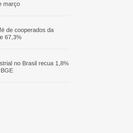
e março
afé de cooperados da
ge 67,3%
trial no Brasil recua 1,8%
 IBGE