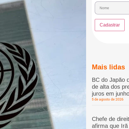
Mais lidas
BC do Japão d
de alta dos p
juros em junho
5 de agosto de 2026
Chefe de dire
afirma que Ir