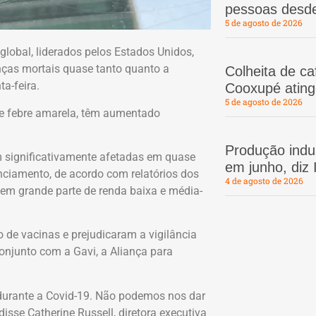
pessoas desd
5 de agosto de 2026
lobal, liderados pelos Estados Unidos,
nças mortais quase tanto quanto a
Colheita de c
a-feira.
Cooxupé atin
5 de agosto de 2026
 e febre amarela, têm aumentado
Produção indus
m significativamente afetadas em quase
em junho, diz
anciamento, de acordo com relatórios dos
4 de agosto de 2026
em grande parte de renda baixa e média-
de vacinas e prejudicaram a vigilância
njunto com a Gavi, a Aliança para
durante a Covid-19. Não podemos nos dar
disse Catherine Russell, diretora executiva