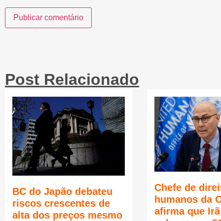
Post Relacionado
Chefe de direi
BC do Japão debateu
humanos da 
riscos crescentes de
afirma que Ir
alta dos preços mesmo