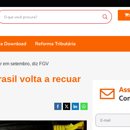
ara Download
Reforma Tributária
uar em setembro, diz FGV
asil volta a recuar