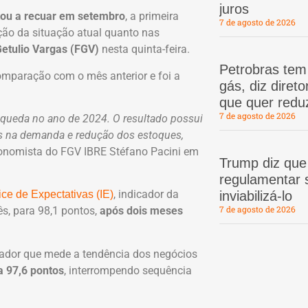
juros
tou a recuar em setembro
, a primeira
7 de agosto de 2026
ção da situação atual quanto nas
etulio Vargas (FGV)
nesta quinta-feira.
Petrobras te
comparação com o mês anterior e foi a
gás, diz dire
que quer redu
7 de agosto de 2026
a queda no ano de 2024. O resultado possui
s na demanda e redução dos estoques,
conomista do FGV IBRE Stéfano Pacini em
Trump diz que
regulamentar s
, indicador da
inviabilizá-lo
ice de Expectativas (IE)
7 de agosto de 2026
s, para 98,1 pontos,
após dois meses
icador que mede a tendência dos negócios
a 97,6 pontos
, interrompendo sequência