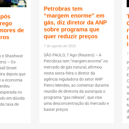
Petrobras tem
“margem enorme” em
após
gás, diz diretor da ANP
rego
sobre programa que
mores de
quer reduzir preços
uros
7 de agosto de 2026
7
SÃO PAULO, 7 Ago (Reuters) – A
n e Shashwat
Petrobras tem “margem enorme” no
rs) – Os
P
mercado de gás natural, afirmou
all Street
7
nesta sexta-feira o diretor da
ira depois que
E
agência reguladora do setor ANP
 a economia
C
Pietro Mendes, ao comentar durante
erdeu
r
reunião de diretoria da autarquia o
nesperada no
a
programa “gas release”, que visa
ndo em dúvida
e
uma desconcentração do mercado e
da taxa de
N
baixar preços
d
d