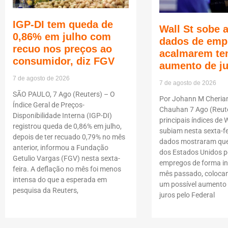
IGP-DI tem queda de
Wall St sobe 
0,86% em julho com
dados de emp
recuo nos preços ao
acalmarem te
consumidor, diz FGV
aumento de j
7 de agosto de 2026
7 de agosto de 2026
SÃO PAULO, 7 Ago (Reuters) – O
Por Johann M Cheria
Índice Geral de Preços-
Chauhan 7 Ago (Reute
Disponibilidade Interna (IGP-DI)
principais índices de W
registrou queda de 0,86% em julho,
subiam nesta sexta-fe
depois de ter recuado 0,79% no mês
dados mostraram que
anterior, informou a Fundação
dos Estados Unidos p
Getulio Vargas (FGV) nesta sexta-
empregos de forma i
feira. A deflação no mês foi menos
mês passado, coloca
intensa do que a esperada em
um possível aumento 
pesquisa da Reuters,
juros pelo Federal