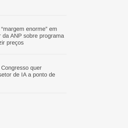
m “margem enorme” em
tor da ANP sobre programa
zir preços
 Congresso quer
etor de IA a ponto de