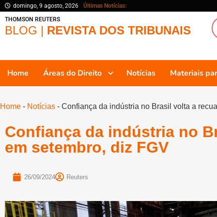
domingo, 9 agosto, 2026
Últimas Notícias:
THOMSON REUTERS
BLOG |
REVISTA DOS TRIBUNAIS
Home
Áreas do Direito
Notícias
Materiais p
Home
-
Notícias
-
Confiança da indústria no Brasil volta a rec
Confiança da indústria no Br
em setembro, diz FGV
26/09/2024
Reuters