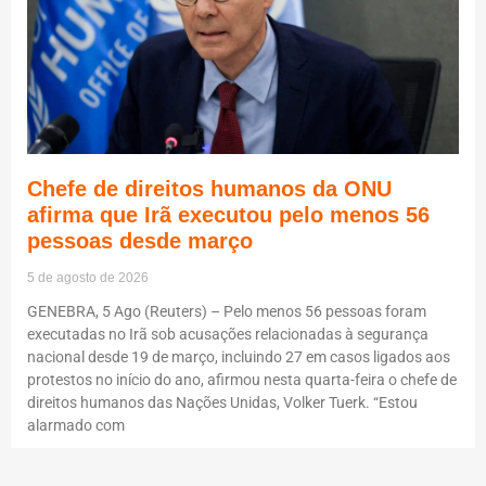
Chefe de direitos humanos da ONU
afirma que Irã executou pelo menos 56
pessoas desde março
5 de agosto de 2026
GENEBRA, 5 Ago (Reuters) – Pelo menos 56 pessoas foram
executadas no Irã sob acusações relacionadas à segurança
nacional desde 19 de março, incluindo 27 em casos ligados aos
protestos no início do ano, afirmou nesta quarta-feira o chefe de
direitos humanos das Nações Unidas, Volker Tuerk. “Estou
alarmado com