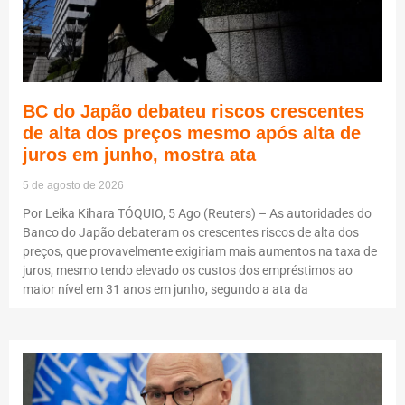
BC do Japão debateu riscos crescentes
de alta dos preços mesmo após alta de
juros em junho, mostra ata
5 de agosto de 2026
Por Leika Kihara TÓQUIO, 5 Ago (Reuters) – As autoridades do
Banco do Japão debateram os crescentes riscos de alta dos
preços, que provavelmente exigiriam mais aumentos na taxa de
juros, mesmo tendo elevado os custos dos empréstimos ao
maior nível em 31 anos em junho, segundo a ata da