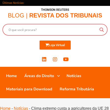
Últimas Notícias:
THOMSON REUTERS
BLOG |
REVISTA DOS TRIBUNAIS
Loja Virtual
Home
Áreas do Direito
Notícias
Materiais para Download
Reforma Tributária
Home
-
Notícias
-
Clima extremo custa a agricultores da UE 28