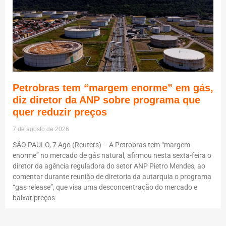
Petrobras tem “margem enorme” em gás,
diz diretor da ANP sobre programa que
quer reduzir preços
7 de agosto de 2026
SÃO PAULO, 7 Ago (Reuters) – A Petrobras tem “margem
enorme” no mercado de gás natural, afirmou nesta sexta-feira o
diretor da agência reguladora do setor ANP Pietro Mendes, ao
comentar durante reunião de diretoria da autarquia o programa
“gas release”, que visa uma desconcentração do mercado e
baixar preços