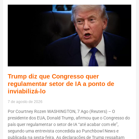
Trump diz que Congresso quer
regulamentar setor de IA a ponto de
inviabilizá-lo
7 de agosto de 2026
Por Courtney Rozen WASHINGTON, 7 Ago (Reuters) – O
presidente dos EUA, Donald Trump, afirmou que o Congresso do
país quer regulamentar o setor de IA “até acabar com ele”,
segundo uma entrevista concedida ao Punchbowl News e
publicada na sexta-feira. As declarações de Trump ressaltam