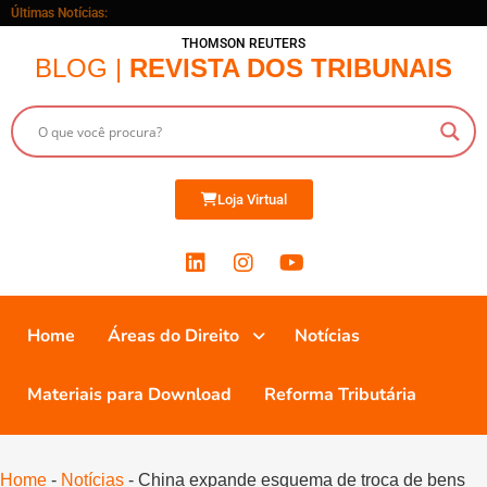
Últimas Notícias:
THOMSON REUTERS
BLOG |
REVISTA DOS TRIBUNAIS
Loja Virtual
Home
Áreas do Direito
Notícias
Materiais para Download
Reforma Tributária
Home
-
Notícias
-
China expande esquema de troca de bens