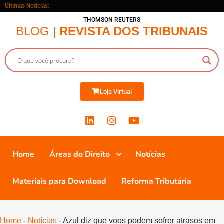
Últimas Notícias:
THOMSON REUTERS
BLOG |
REVISTA DOS TRIBUNAIS
Loja Virtual
Home
Áreas do Direito
Notícias
Materiais para Download
Reforma Tributária
Home
-
Notícias
-
Azul diz que voos podem sofrer atrasos em