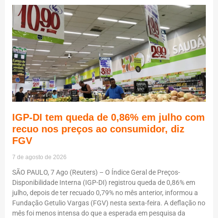
IGP-DI tem queda de 0,86% em julho com
recuo nos preços ao consumidor, diz
FGV
7 de agosto de 2026
SÃO PAULO, 7 Ago (Reuters) – O Índice Geral de Preços-
Disponibilidade Interna (IGP-DI) registrou queda de 0,86% em
julho, depois de ter recuado 0,79% no mês anterior, informou a
Fundação Getulio Vargas (FGV) nesta sexta-feira. A deflação no
mês foi menos intensa do que a esperada em pesquisa da