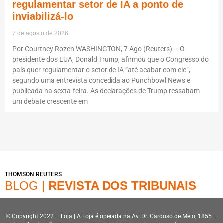
regulamentar setor de IA a ponto de
inviabilizá-lo
7 de agosto de 2026
Por Courtney Rozen WASHINGTON, 7 Ago (Reuters) – O
presidente dos EUA, Donald Trump, afirmou que o Congresso do
país quer regulamentar o setor de IA “até acabar com ele”,
segundo uma entrevista concedida ao Punchbowl News e
publicada na sexta-feira. As declarações de Trump ressaltam
um debate crescente em
THOMSON REUTERS
BLOG |
REVISTA DOS TRIBUNAIS
© Copyright 2022 – Loja | A Loja é operada na Av. Dr. Cardoso de Melo, 1855 –