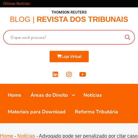
Últimas Notícias:
THOMSON REUTERS
BLOG |
REVISTA DOS TRIBUNAIS
Loja Virtual
Home
Áreas do Direito
Notícias
Materiais para Download
Reforma Tributária
Home
-
Notícias
-
Advogado pode ser penalizado por citar caso