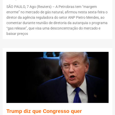
SÃO PAULO, 7 Ago (Reuters) – A Petrobras tem “margem
enorme” no mercado de gás natural, afirmou nesta sexta-feira o
diretor da agência reguladora do setor ANP Pietro Mendes, ao
comentar durante reunião de diretoria da autarquia o programa
“gas release”, que visa uma desconcentração do mercado e
baixar preços
Trump diz que Congresso quer