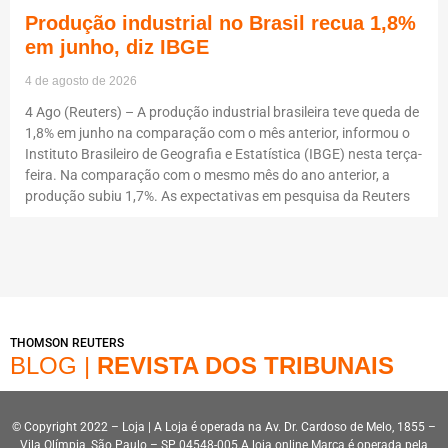
Produção industrial no Brasil recua 1,8%
em junho, diz IBGE
4 de agosto de 2026
4 Ago (Reuters) – A produção industrial brasileira teve queda de
1,8% em junho na comparação com o mês anterior, informou o
Instituto Brasileiro de Geografia e Estatística (IBGE) nesta terça-
feira. Na comparação com o mesmo mês do ano anterior, a
produção subiu 1,7%. As expectativas em pesquisa da Reuters
THOMSON REUTERS
BLOG |
REVISTA DOS TRIBUNAIS
© Copyright 2022 – Loja | A Loja é operada na Av. Dr. Cardoso de Melo, 1855 –
Vila Olímpia, São Paulo – SP, 04548-005.A loja online Marca é operada pela