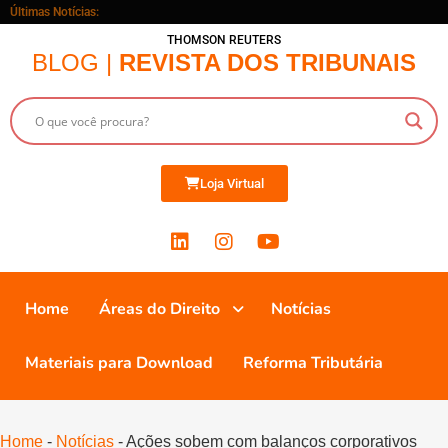
Últimas Notícias:
THOMSON REUTERS
BLOG |
REVISTA DOS TRIBUNAIS
Loja Virtual
Home
Áreas do Direito
Notícias
Materiais para Download
Reforma Tributária
Home
-
Notícias
-
Ações sobem com balanços corporativos