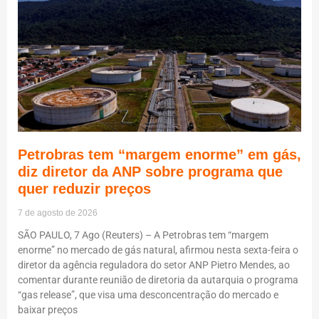
Petrobras tem “margem enorme” em gás,
diz diretor da ANP sobre programa que
quer reduzir preços
7 de agosto de 2026
SÃO PAULO, 7 Ago (Reuters) – A Petrobras tem “margem
enorme” no mercado de gás natural, afirmou nesta sexta-feira o
diretor da agência reguladora do setor ANP Pietro Mendes, ao
comentar durante reunião de diretoria da autarquia o programa
“gas release”, que visa uma desconcentração do mercado e
baixar preços