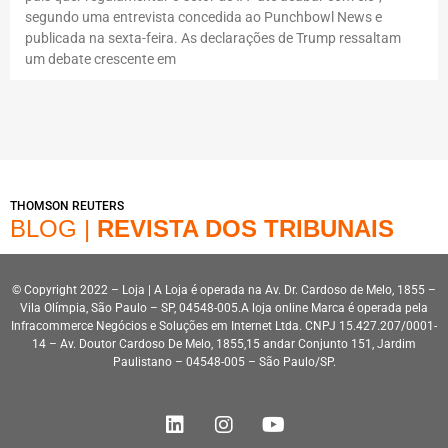
segundo uma entrevista concedida ao Punchbowl News e
publicada na sexta-feira. As declarações de Trump ressaltam
um debate crescente em
THOMSON REUTERS
BLOG |
REVISTA DOS TRIBUNAIS
© Copyright 2022 – Loja | A Loja é operada na Av. Dr. Cardoso de Melo, 1855 –
Vila Olímpia, São Paulo – SP, 04548-005.A loja online Marca é operada pela
Infracommerce Negócios e Soluções em Internet Ltda. CNPJ 15.427.207/0001-
14 – Av. Doutor Cardoso De Melo, 1855,15 andar Conjunto 151, Jardim
Paulistano – 04548-005 – São Paulo/SP.