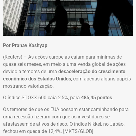
Por Pranav Kashyap
(Reuters) – As ações europeias caíam para mínimas de
quase seis meses, em meio a uma venda global de ações
devido a temores de uma
desaceleração do crescimento
econômico dos Estados Unidos
, com apenas alguns papéis
mostrando valorização.
O índice STOXX 600 caía 2,5%, para
485,45 pontos
.
Os temores de que os EUA possam estar caminhando para
uma recessão fizeram com que os investidores se
afastassem de ativos de risco. O índice Nikkei, no Japão,
fechou em queda de 12,4%. [MKTS/GLOB]