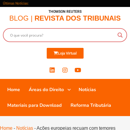
Últimas Notícias:
THOMSON REUTERS
BLOG |
REVISTA DOS TRIBUNAIS
Loja Virtual
Home
Áreas do Direito
Notícias
Materiais para Download
Reforma Tributária
Home
-
Notícias
-
Ações europeias recuam com temores