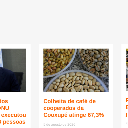
tos
Colheita de café de
ONU
cooperados da
ã executou
Cooxupé atinge 67,3%
6 pessoas
4
5 de agosto de 2026