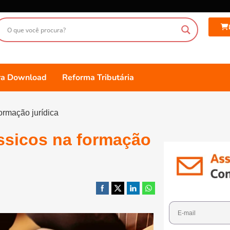
ara Download
Reforma Tributária
formação jurídica
ássicos na formação