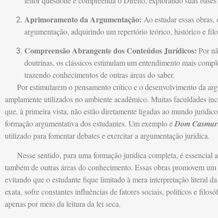
leitor questione e compreenda o Direito, explorando suas bases fi
Aprimoramento da Argumentação:
Ao estudar essas obras, 
argumentação, adquirindo um repertório teórico, histórico e filo
Compreensão Abrangente dos Conteúdos Jurídicos:
Por nã
doutrinas, os clássicos estimulam um entendimento mais compl
trazendo conhecimentos de outras áreas do saber.
Por estimularem o pensamento crítico e o desenvolvimento da argume
amplamente utilizados no ambiente acadêmico. Muitas faculdades incent
que, à primeira vista, não estão diretamente ligadas ao mundo jurídic
formação argumentativa dos estudantes. Um exemplo é
Dom Casmur
utilizado para fomentar debates e exercitar a argumentação jurídica.
Nesse sentido, para uma formação jurídica completa, é essencial a l
também de outras áreas do conhecimento. Essas obras promovem um 
evitando que o estudante fique limitado à mera interpretação literal da
exata, sofre constantes influências de fatores sociais, políticos e fi
apenas por meio da leitura da lei seca.