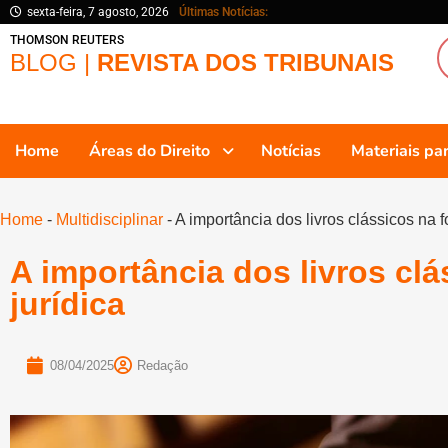
sexta-feira, 7 agosto, 2026
Últimas Notícias:
THOMSON REUTERS
BLOG |
REVISTA DOS TRIBUNAIS
Home
Áreas do Direito
Notícias
Materiais p
Home
-
Multidisciplinar
-
A importância dos livros clássicos na 
A importância dos livros cl
jurídica
08/04/2025
Redação