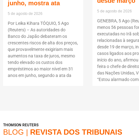
desde março
junho, mostra ata
5 de agosto de 2026
5 de agosto de 2026
GENEBRA, 5 Ago (Reut
Por Leika Kihara TÓQUIO, 5 Ago
menos 56 pessoas f
(Reuters) – As autoridades do
executadas no Irã so
Banco do Japão debateram os
relacionadas à segur
crescentes riscos de alta dos preços,
desde 19 de março, i
que provavelmente exigiriam mais
casos ligados aos pro
aumentos na taxa de juros, mesmo
início do ano, afirmou
tendo elevado os custos dos
feira o chefe de dire
empréstimos ao maior nível em 31
das Nações Unidas, Vo
anos em junho, segundo a ata da
“Estou alarmado com
THOMSON REUTERS
BLOG |
REVISTA DOS TRIBUNAIS