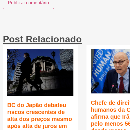
Post Relacionado
Chefe de direi
BC do Japão debateu
humanos da 
riscos crescentes de
afirma que Ir
alta dos preços mesmo
pelo menos 5
após alta de juros em