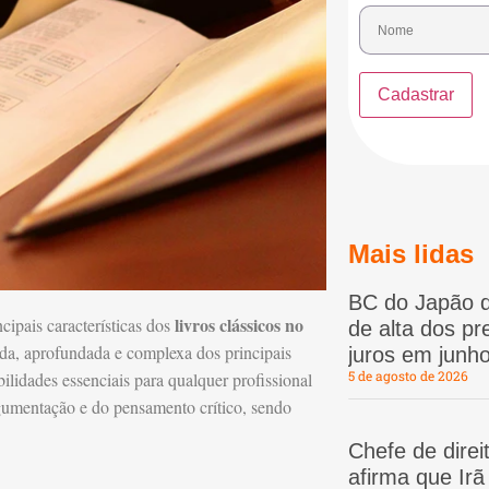
Mais lidas
BC do Japão d
livros clássicos no
cipais características dos
de alta dos p
ida, aprofundada e complexa dos principais
juros em junho
5 de agosto de 2026
lidades essenciais para qualquer profissional
gumentação e do pensamento crítico, sendo
Chefe de dire
afirma que Ir