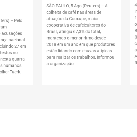
4
SÃO PAULO, 5 Ago (Reuters) – A
i
colheita de café nas áreas de
1
atuação da Cooxupé, maior
ers) – Pelo
o
cooperativa de cafeicultores do
oram
B
Brasil, atingiu 67,3% do total,
b acusações
(
mantendo o menor ritmo desde
ança nacional
c
2018 em um ano em que produtores
ncluindo 27 em
a
estão lidando com chuvas atípicas
testos no
A
para realizar os trabalhos, informou
 nesta quarta-
R
a organização
itos humanos
lker Tuerk.