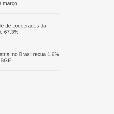
e março
afé de cooperados da
ge 67,3%
trial no Brasil recua 1,8%
 IBGE