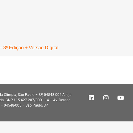
 3ª Edição + Versão Digital
ila Olímpia, São Paulo – SP, 04548-005.A loja
tda. CNPJ 15.427.207/0001-14 – Av. Doutor
o – 04548-005 – São Paulo/SP.