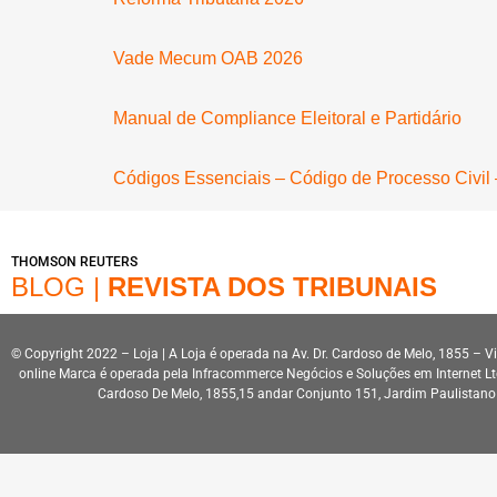
Vade Mecum OAB 2026
Manual de Compliance Eleitoral e Partidário
Códigos Essenciais – Código de Processo Civil –
THOMSON REUTERS
BLOG |
REVISTA DOS TRIBUNAIS
© Copyright 2022 – Loja | A Loja é operada na Av. Dr. Cardoso de Melo, 1855 – V
online Marca é operada pela Infracommerce Negócios e Soluções em Internet L
Cardoso De Melo, 1855,15 andar Conjunto 151, Jardim Paulistan