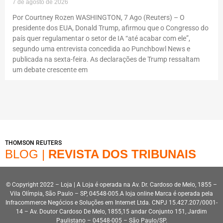
7 de agosto de 2026
Por Courtney Rozen WASHINGTON, 7 Ago (Reuters) – O
presidente dos EUA, Donald Trump, afirmou que o Congresso do
país quer regulamentar o setor de IA “até acabar com ele”,
segundo uma entrevista concedida ao Punchbowl News e
publicada na sexta-feira. As declarações de Trump ressaltam
um debate crescente em
THOMSON REUTERS
BLOG |
REVISTA DOS TRIBUNAIS
© Copyright 2022 – Loja | A Loja é operada na Av. Dr. Cardoso de Melo, 1855 –
Vila Olímpia, São Paulo – SP, 04548-005.A loja online Marca é operada pela
Infracommerce Negócios e Soluções em Internet Ltda. CNPJ 15.427.207/0001-
14 – Av. Doutor Cardoso De Melo, 1855,15 andar Conjunto 151, Jardim
Paulistano – 04548-005 – São Paulo/SP.