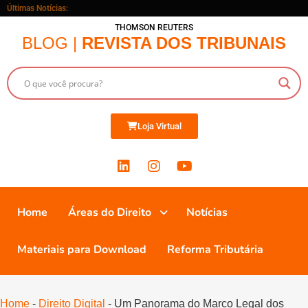
Últimas Notícias:
THOMSON REUTERS
BLOG |
REVISTA DOS TRIBUNAIS
Loja Virtual
Home
Áreas do Direito
Notícias
Materiais para Download
Reforma Tributária
Home
-
Direito Digital
-
Um Panorama do Marco Legal dos