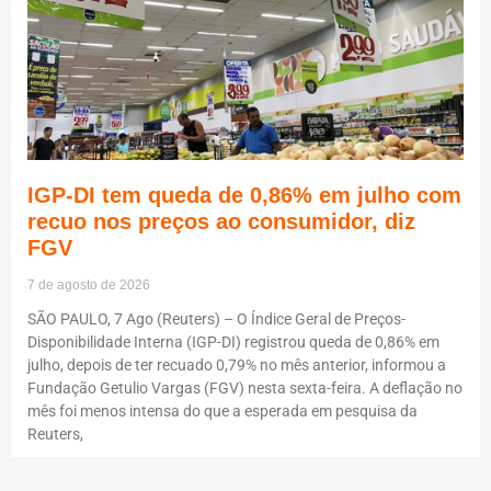
IGP-DI tem queda de 0,86% em julho com
recuo nos preços ao consumidor, diz
FGV
7 de agosto de 2026
SÃO PAULO, 7 Ago (Reuters) – O Índice Geral de Preços-
Disponibilidade Interna (IGP-DI) registrou queda de 0,86% em
julho, depois de ter recuado 0,79% no mês anterior, informou a
Fundação Getulio Vargas (FGV) nesta sexta-feira. A deflação no
mês foi menos intensa do que a esperada em pesquisa da
Reuters,