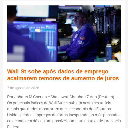
Wall St sobe após dados de emprego
acalmarem temores de aumento de juros
7 de agosto de 2026
Por Johann M Cherian e Shashwat Chauhan 7 Ago (Reuters) –
Os principais índices de Wall Street subiam nesta sexta-feira
depois que dados mostraram que a economia dos Estados
Unidos perdeu empregos de forma inesperada no mês passado,
colocando em dúvida um possível aumento da taxa de juros pelo
Federal