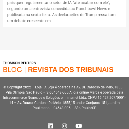
país quer regulamentar o setor de IA “até acabar com ele”,
segundo uma entrevista concedida ao Punchbowl News e
publicada na sexta-feira. As declarações de Trump ressaltam
um debate crescente em
THOMSON REUTERS
BLOG |
REVISTA DOS TRIBUNAIS
© Copyright 2022 – Loja | A Loja é operada na Av. Dr. Cardoso de Melo, 1855 –
Vila Olímpia, São Paulo – SP, 04548-005.A loja online Marca é operada pela
Infracommerce Negócios e Soluções em Internet Ltda. CNPJ 15.427.207/0001-
14 – Av. Doutor Cardoso De Melo, 1855,15 andar Conjunto 151, Jardim
Paulistano – 04548-005 – São Paulo/SP.