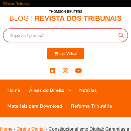
Últimas Notícias:
THOMSON REUTERS
BLOG |
REVISTA DOS TRIBUNAIS
Loja Virtual
Home
Áreas do Direito
Notícias
Materiais para Download
Reforma Tributária
Home
-
Direito Digital
-
Constitucionalismo Digital: Garantias e