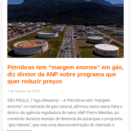
Petrobras tem “margem enorme” em gás,
diz diretor da ANP sobre programa que
quer reduzir preços
7 de agosto de 2026
SÃO PAULO, 7 Ago (Reuters) – A Petrobras tem “margem
enorme” no mercado de gás natural, afirmou nesta sexta-feira o
diretor da agência reguladora do setor ANP Pietro Mendes, ao
comentar durante reunião de diretoria da autarquia o programa
“gas release”, que visa uma desconcentração do mercado e
baixar preços