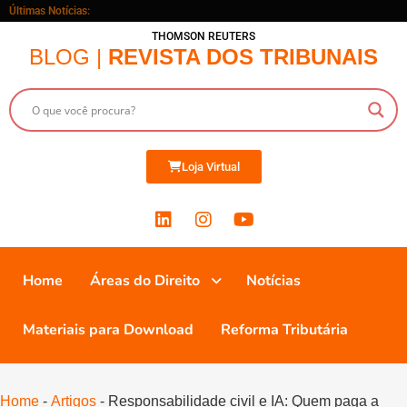
Últimas Notícias:
THOMSON REUTERS
BLOG |
REVISTA DOS TRIBUNAIS
Loja Virtual
Home
Áreas do Direito
Notícias
Materiais para Download
Reforma Tributária
Home
-
Artigos
-
Responsabilidade civil e IA: Quem paga a