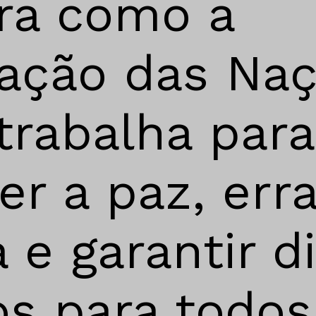
ra como a
zação das Na
trabalha para
r a paz, erra
 e garantir di
s para todos