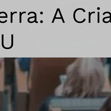
da Gue
da O