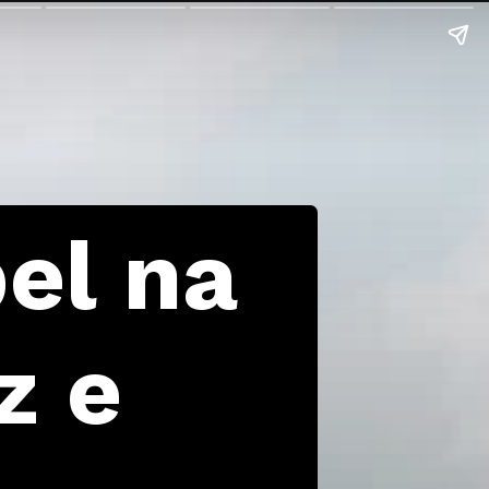
el na
z e