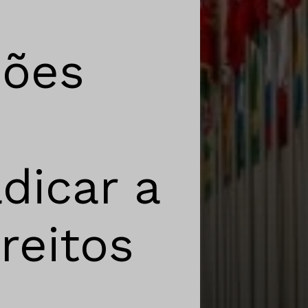
ções
dicar a
reitos
.