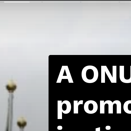
A ONU
promo