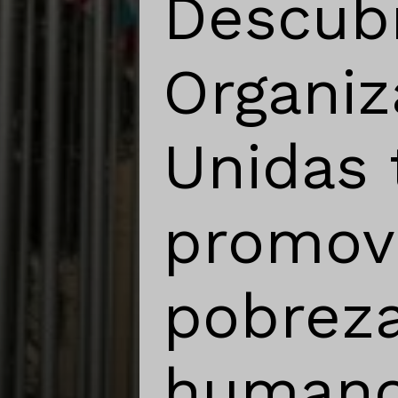
Descub
Organi
Unidas 
promove
pobreza
humano