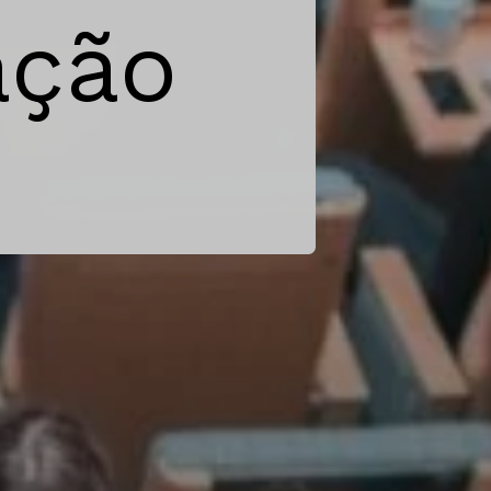
rra: A Cri
NU