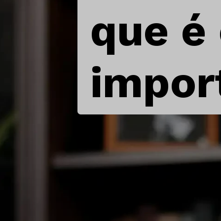
que é
impor