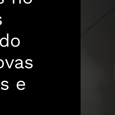
s
ndo
ovas
s e