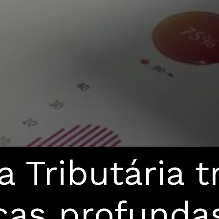
 Tributária t
as profunda