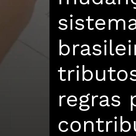
sistem
brasile
tributo
regras 
contrib